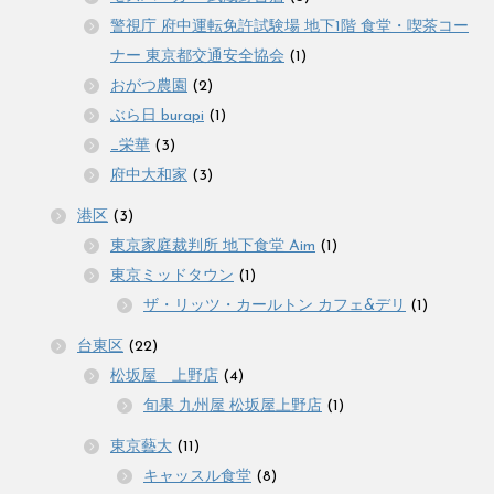
警視庁 府中運転免許試験場 地下1階 食堂・喫茶コー
ナー 東京都交通安全協会
(1)
おがつ農園
(2)
ぶら日 burapi
(1)
_栄華
(3)
府中大和家
(3)
港区
(3)
東京家庭裁判所 地下食堂 Aim
(1)
東京ミッドタウン
(1)
ザ・リッツ・カールトン カフェ&デリ
(1)
台東区
(22)
松坂屋 上野店
(4)
旬果 九州屋 松坂屋上野店
(1)
東京藝大
(11)
キャッスル食堂
(8)