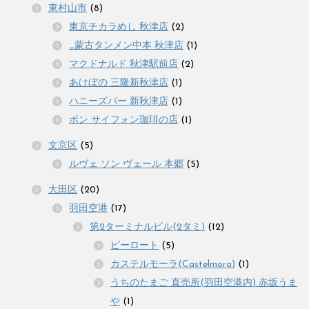
東村山市
(8)
東京チカラめし 秋津店
(2)
_蒙古タンメン中本 秋津店
(1)
マクドナルド 秋津駅前店
(2)
あけぼの 三隆新秋津店
(1)
ハニーズバー 新秋津店
(1)
ボン サイフォン珈琲の店
(1)
文京区
(5)
ルヴェ ソン ヴェール 本郷
(5)
大田区
(20)
羽田空港
(17)
第2ターミナルビル(2タミ)
(12)
ピーロート
(5)
カステルモーラ(Castelmora)
(1)
うちのたまご 直売所(羽田空港内) 赤坂うま
や
(1)