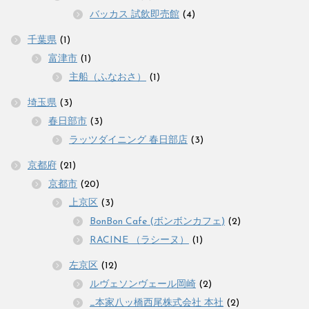
バッカス 試飲即売館
(4)
千葉県
(1)
富津市
(1)
主船（ふなおさ）
(1)
埼玉県
(3)
春日部市
(3)
ラッツダイニング 春日部店
(3)
京都府
(21)
京都市
(20)
上京区
(3)
BonBon Cafe (ボンボンカフェ)
(2)
RACINE （ラシーヌ）
(1)
左京区
(12)
ルヴェソンヴェール岡崎
(2)
_本家八ッ橋西尾株式会社 本社
(2)