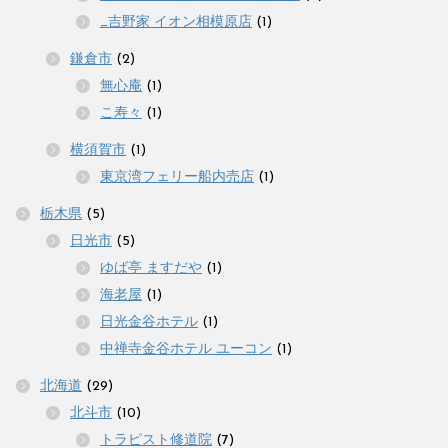
_吉野家 イオン相模原店
(1)
鎌倉市
(2)
無心庵
(1)
こ寿々
(1)
横須賀市
(1)
東京湾フェリー船内売店
(1)
栃木県
(5)
日光市
(5)
ゆば亭 ますだや
(1)
海老屋
(1)
日光金谷ホテル
(1)
中禅寺金谷ホテル ユーコン
(1)
北海道
(29)
北斗市
(10)
トラピスト修道院
(7)