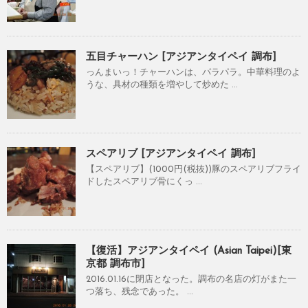
五目チャーハン [アジアンタイペイ 調布]
っんまいっ！チャーハンは、パラパラ。中華料理のよ
うな、具材の種類を増やして炒めた ...
スペアリブ [アジアンタイペイ 調布]
【スペアリブ】(1000円(税抜))豚のスペアリブフライ
ドしたスペアリブ骨にくっ ...
【復活】アジアンタイペイ (Asian Taipei)[東
京都 調布市]
2016.01.16に閉店となった。調布の名店の灯がまた一
つ落ち、残念であった。 ...