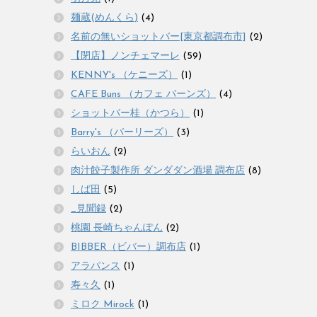
麺蔵(めんくら)
(4)
名前の無いショットバー[東京都調布市]
(2)
【閉店】ノンチェマーレ
(59)
KENNY's （ケニーズ）
(1)
CAFE Buns （カフェ バーンズ）
(4)
ショットバー桂（かつら）
(1)
Barry's （バーリーズ）
(3)
らいおん
(2)
肉汁餃子製作所 ダンダダン酒場 調布店
(8)
しば田
(5)
_見聞録
(2)
桃園 長崎ちゃんぽん
(2)
BIBBER（ビバー）調布店
(1)
アラパンス
(1)
寿々久
(1)
ミロク Mirock
(1)