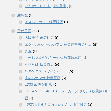
とんかつ だるま (東久留米)
(1)
練馬区
(1)
モスバーガー 練馬駅店
(1)
千代田区
(39)
大阪王将 末広町店
(1)
エクセルシオールカフェ 秋葉原中央通り店
(2)
丸五
(14)
九州じゃんがららーめん 秋葉原本店
(1)
小諸そば 秋葉原店
(6)
GOSS ゴス （ワインバー）
(5)
肉のハナマサ 秋葉原店
(3)
_吉野家 有楽町店
(2)
TUCANO'S GRILL (トゥッカーノ グリル) 秋葉原2号
店
(1)
_浪花のええもんうまいもん 大阪百貨店
(3)