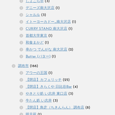
しょこら亭
(3)
デニーズ南大沢店
(1)
シャルル
(3)
イトーヨーカドー_南大沢店
(1)
CURRY STAND 南大沢店
(1)
首都大学東京
(1)
和食まかど
(1)
串かつ でんがな 南大沢店
(2)
Butter (バター)
(1)
調布市
(166)
アウーの王国
(1)
【閉店】カフェリッチ
(25)
【閉店】きらくや 日比谷Bar
(4)
やきとり処 い志井 東口店
(3)
牛たん処 い志井
(3)
【閉店】鳥赱（ちきんらん） 調布店
(8)
明月苑
(1)