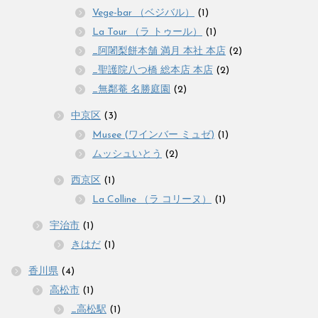
Vege-bar （ベジバル）
(1)
La Tour （ラ トゥール）
(1)
_阿闍梨餅本舗 満月 本社 本店
(2)
_聖護院八つ橋 総本店 本店
(2)
_無鄰菴 名勝庭園
(2)
中京区
(3)
Musee (ワインバー ミュゼ)
(1)
ムッシュいとう
(2)
西京区
(1)
La Colline （ラ コリーヌ）
(1)
宇治市
(1)
きはだ
(1)
香川県
(4)
高松市
(1)
_高松駅
(1)