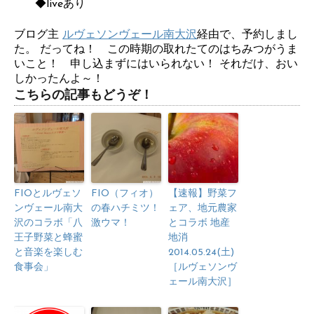
◆liveあり
ブログ主
ルヴェソンヴェール南大沢
経由で、予約しまし
た。 だってね！ この時期の取れたてのはちみつがうま
いこと！ 申し込まずにはいられない！ それだけ、おい
しかったんよ～！
こちらの記事もどうぞ！
FIOとルヴェソ
FIO（フィオ）
【速報】野菜フ
ンヴェール南大
の春ハチミツ！
ェア、地元農家
沢のコラボ「八
激ウマ！
とコラボ 地産
王子野菜と蜂蜜
地消
と音楽を楽しむ
2014.05.24(土)
食事会」
［ルヴェソンヴ
ェール南大沢］