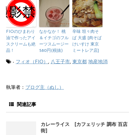
FIOのひまわり
なかなか！ 桃
辛味 坦々肉そ
油で作ったアイ
＆イチゴのフル
ば 大盛 [肉そば
スクリームも絶
ーツスムージー
けいすけ 東京
品！
580円(税抜)
ミートレア店]
-
フィオ（FIO）
,
八王子市
,
東京都
地産地消
執筆者：
ブログ主（ぬし）
関連記事
カレーライス [カフェリッチ 調布 百店
街]