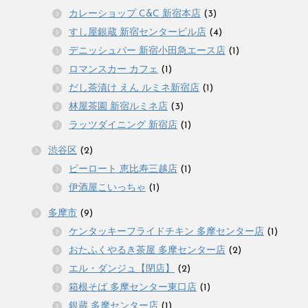
カレーショップ C&C 新宿本店
(3)
すし屋銀蔵 新宿センタービル店
(4)
デニッシュバー 新宿小田急エース店
(1)
ロマンスカー カフェ
(1)
だし茶漬け えん ルミネ新宿店
(1)
林屋茶園 新宿ルミネ店
(3)
ラッツダイニング 新宿店
(1)
渋谷区
(2)
ピーロート 恵比寿三越店
(1)
伊酒屋こいっちゃ
(1)
多摩市
(9)
ケンタッキーフライドチキン 多摩センター店
(1)
おたふくやるき茶屋 多摩センター店
(2)
エル・ダンジュ【閉店】
(2)
箱根そば 多摩センター東口店
(1)
銀蔵 多摩センター店
(1)