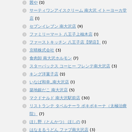
茜や
(2)
サーティワンアイスクリーム 南大沢 イトーヨーカ堂
店
(1)
セブンイレブン 南大沢店
(9)
ファミリーマート 八王子上柚木店
(1)
ファーストキッチン 八王子店【閉店】
(1)
京晴株式会社
(3)
食肉卸 南大沢ホルモン
(7)
スターバックス コーヒー フレンテ南大沢店
(3)
キング洋菓子店
(2)
いなば和幸_南大沢店
(1)
築地銀だこ 南大沢店
(5)
マクドナルド 南大沢駅前店
(30)
リストランテ タベルナーラ ボキボキーナ（太極治療
院）
(7)
ほし野（とんかつ） ほしの
(1)
はなまるうどん ファブ南大沢店
(3)