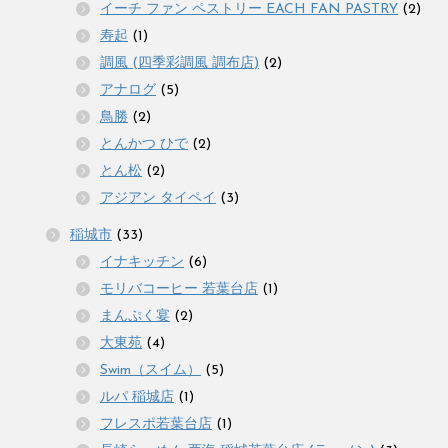
イーチ ファン ペストリー EACH FAN PASTRY
(2)
寿起
(1)
調風 (四季彩調風 調布店)
(2)
アナログ
(5)
鳥勝
(2)
とんかつ ひで
(2)
とん松
(2)
アジアン タイペイ
(3)
稲城市
(33)
イナキッチン
(6)
モリバコーヒー 若葉台店
(1)
まんぷく宴
(2)
大東苑
(4)
Swim（スイム）
(5)
ルパ 稲城店
(1)
フレスポ若葉台店
(1)