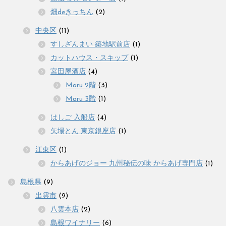
畑deきっちん
(2)
中央区
(11)
すしざんまい 築地駅前店
(1)
カットハウス・スキップ
(1)
宮田屋酒店
(4)
Maru 2階
(3)
Maru 3階
(1)
はしご 入船店
(4)
矢場とん 東京銀座店
(1)
江東区
(1)
からあげのジョー 九州秘伝の味 からあげ専門店
(1)
島根県
(9)
出雲市
(9)
八雲本店
(2)
島根ワイナリー
(6)