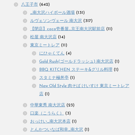
八王子市
(642)
_南大沢ハイボール酒場
(131)
ルヴェソンヴェール 南大沢
(317)
【閉店】coco壱番屋_京王南大沢駅前店
(11)
松屋 南大沢店
(14)
東京ミートレア
(11)
にひゃくてん
(4)
Gold Rush(ゴールドラッシュ) 南大沢店
(1)
BBQ KITCHEN ステーキ&グリル料理
(1)
スタミナ極丼亭
(1)
New Old Style 肉そば けいすけ 東京ミートレア
店
(1)
中華東秀 南大沢店
(23)
口楽（こうらく）
(3)
おっけい_南大沢本店
(1)
とんかついなば和幸_南大沢
(1)