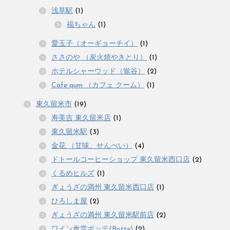
浅草駅
(1)
福ちゃん
(1)
愛玉子（オーギョーチイ）
(1)
ささのや （炭火焼やきとり）
(1)
ホテルシャーウッド（鴬谷）
(2)
Cafe qum （カフェ クーム）
(1)
東久留米市
(19)
寿美吉 東久留米店
(1)
東久留米駅
(3)
金花 （甘味、せんべい）
(4)
ドトールコーヒーショップ 東久留米西口店
(2)
くるめヒルズ
(1)
ぎょうざの満州 東久留米西口店
(1)
ひろしま屋
(2)
ぎょうざの満州 東久留米駅前店
(2)
ワイン食堂ボッテ(Botte)
(2)