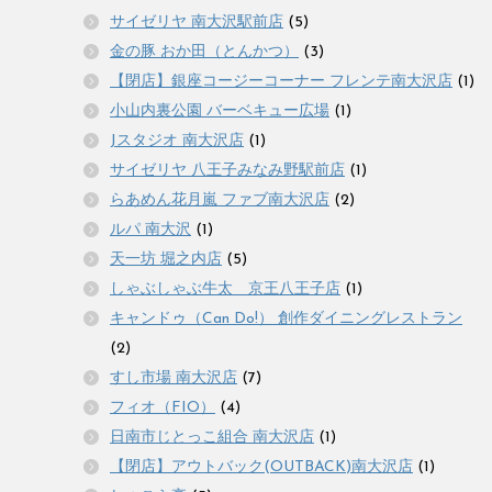
サイゼリヤ 南大沢駅前店
(5)
金の豚 おか田（とんかつ）
(3)
【閉店】銀座コージーコーナー フレンテ南大沢店
(1)
小山内裏公園 バーベキュー広場
(1)
Jスタジオ 南大沢店
(1)
サイゼリヤ 八王子みなみ野駅前店
(1)
らあめん花月嵐 ファブ南大沢店
(2)
ルパ 南大沢
(1)
天一坊 堀之内店
(5)
しゃぶしゃぶ牛太 京王八王子店
(1)
キャンドゥ（Can Do!） 創作ダイニングレストラン
(2)
すし市場 南大沢店
(7)
フィオ（FIO）
(4)
日南市じとっこ組合 南大沢店
(1)
【閉店】アウトバック(OUTBACK)南大沢店
(1)