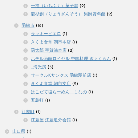
一福（いちふく）菓子舗
(2)
龍杉創（りょうざんそう） 男爵資料館
(2)
函館市
(18)
ラッキーピエロ
(1)
きくよ食堂 朝市本店
(1)
函太郎 宇賀浦本店
(2)
ホテル函館ロイヤル 中国料理 ぎょくらん
(1)
_海光房
(5)
サークルKサンクス 函館駅前店
(1)
きくよ食堂 朝市支店
(2)
はこだて塩らーめん しなの
(1)
五島軒
(1)
江差町
(1)
江差屋 江差追分会館
(1)
山口県
(1)