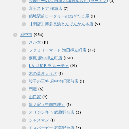
長崎らーめん 西海 稲城若葉台店 (ラーメン)
(3)
京王ストア 稲城店
(7)
稲城駅前ロータリーのねぎたこ屋
(1)
【閉店】博多長浜とんでんかん本店
(2)
府中市
(254)
さか本
(11)
ファミリーマート 海田押立町店
(44)
夢庵 府中押立町店
(150)
LA LUCE ラ ルーチェ
(21)
木の葉ぎょうざ
(1)
餃子の王将 府中本町駅前店
(1)
門屋
(6)
山口家
(2)
龍ノ家（中国料理）
(1)
オリジン弁当 武蔵野台店
(3)
ジャスマン
(1)
モスバーガー 武蔵野台店
(3)