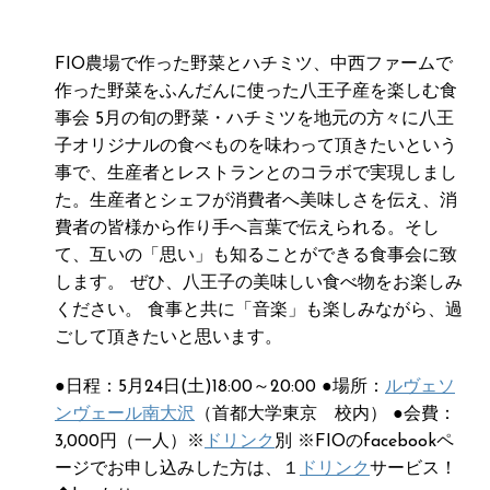
FIO農場で作った野菜とハチミツ、中西ファームで
作った野菜をふんだんに使った八王子産を楽しむ食
事会 5月の旬の野菜・ハチミツを地元の方々に八王
子オリジナルの食べものを味わって頂きたいという
事で、生産者とレストランとのコラボで実現しまし
た。生産者とシェフが消費者へ美味しさを伝え、消
費者の皆様から作り手へ言葉で伝えられる。そし
て、互いの「思い」も知ることができる食事会に致
します。 ぜひ、八王子の美味しい食べ物をお楽しみ
ください。 食事と共に「音楽」も楽しみながら、過
ごして頂きたいと思います。
●日程：5月24日(土)18:00～20:00 ●場所：
ルヴェソ
ンヴェール南大沢
（首都大学東京 校内） ●会費：
3,000円（一人）※
ドリンク
別 ※FIOのfacebookペ
ージでお申し込みした方は、１
ドリンク
サービス！