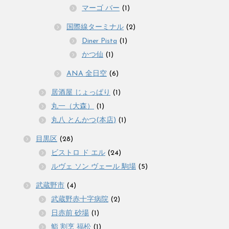
マーゴ バー
(1)
国際線ターミナル
(2)
Diner Pista
(1)
かつ仙
(1)
ANA 全日空
(6)
居酒屋 じょっぱり
(1)
丸一（大森）
(1)
丸八 とんかつ(本店)
(1)
目黒区
(28)
ビストロ ド エル
(24)
ルヴェ ソン ヴェール 駒場
(5)
武蔵野市
(4)
武蔵野赤十字病院
(2)
日赤前 砂場
(1)
鮨 割烹 福松
(1)