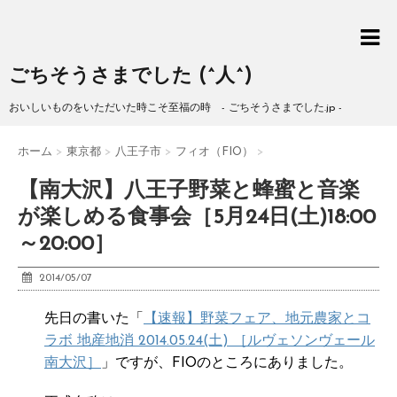
ごちそうさまでした (^人^)
おいしいものをいただいた時こそ至福の時 - ごちそうさまでした.jp -
ホーム
>
東京都
>
八王子市
>
フィオ（FIO）
>
【南大沢】八王子野菜と蜂蜜と音楽
が楽しめる食事会［5月24日(土)18:00
～20:00］
2014/05/07
先日の書いた「
【速報】野菜フェア、地元農家とコ
ラボ 地産地消 2014.05.24(土) ［ルヴェソンヴェール
南大沢］
」ですが、FIOのところにありました。