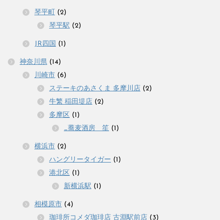
琴平町
(2)
琴平駅
(2)
JR四国
(1)
神奈川県
(14)
川崎市
(6)
ステーキのあさくま 多摩川店
(2)
牛繁 稲田堤店
(2)
多摩区
(1)
_蕎麦酒房 笙
(1)
横浜市
(2)
ハングリータイガー
(1)
港北区
(1)
新横浜駅
(1)
相模原市
(4)
珈琲所コメダ珈琲店 古淵駅前店
(3)