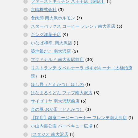
ファーストキッチン 八王子店【閉店】
(1)
京晴株式会社
(3)
食肉卸 南大沢ホルモン
(7)
スターバックス コーヒー フレンテ南大沢店
(3)
キング洋菓子店
(2)
いなば和幸_南大沢店
(1)
築地銀だこ 南大沢店
(5)
マクドナルド 南大沢駅前店
(30)
リストランテ タベルナーラ ボキボキーナ（太極治療
院）
(7)
ほし野（とんかつ） ほしの
(1)
はなまるうどん ファブ南大沢店
(3)
サイゼリヤ 南大沢駅前店
(5)
金の豚 おか田（とんかつ）
(3)
【閉店】銀座コージーコーナー フレンテ南大沢店
(1)
小山内裏公園 バーベキュー広場
(1)
Jスタジオ 南大沢店
(1)