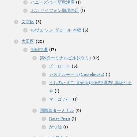
ハニーズバー 新秋津店
(1)
ボン サイフォン珈琲の店
(1)
文京区
(5)
ルヴェ ソン ヴェール 本郷
(5)
大田区
(20)
羽田空港
(17)
第2ターミナルビル(2タミ)
(12)
ピーロート
(5)
カステルモーラ(Castelmora)
(1)
うちのたまご 直売所(羽田空港内) 赤坂うま
や
(1)
マーゴ バー
(1)
国際線ターミナル
(2)
Diner Pista
(1)
かつ仙
(1)