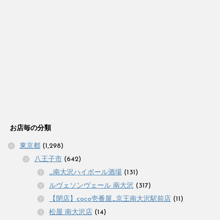
お店毎の分類
東京都
(1,298)
八王子市
(642)
_南大沢ハイボール酒場
(131)
ルヴェソンヴェール 南大沢
(317)
【閉店】coco壱番屋_京王南大沢駅前店
(11)
松屋 南大沢店
(14)