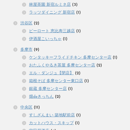
林屋茶園 新宿ルミネ店
(3)
ラッツダイニング 新宿店
(1)
渋谷区
(2)
ピーロート 恵比寿三越店
(1)
伊酒屋こいっちゃ
(1)
多摩市
(9)
ケンタッキーフライドチキン 多摩センター店
(1)
おたふくやるき茶屋 多摩センター店
(2)
エル・ダンジュ【閉店】
(2)
箱根そば 多摩センター東口店
(1)
銀蔵 多摩センター店
(1)
畑deきっちん
(2)
中央区
(11)
すしざんまい 築地駅前店
(1)
カットハウス・スキップ
(1)