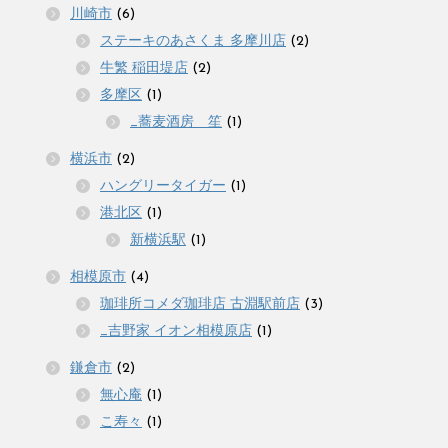
川崎市
(6)
ステーキのあさくま 多摩川店
(2)
牛繁 稲田堤店
(2)
多摩区
(1)
_蕎麦酒房 笙
(1)
横浜市
(2)
ハングリータイガー
(1)
港北区
(1)
新横浜駅
(1)
相模原市
(4)
珈琲所コメダ珈琲店 古淵駅前店
(3)
_吉野家 イオン相模原店
(1)
鎌倉市
(2)
無心庵
(1)
こ寿々
(1)