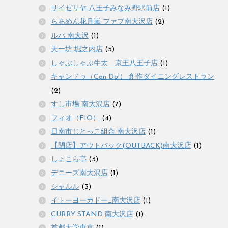
サイゼリヤ 八王子みなみ野駅前店
(1)
らあめん花月嵐 ファブ南大沢店
(2)
ルパ 南大沢
(1)
天一坊 堀之内店
(5)
しゃぶしゃぶ牛太 京王八王子店
(1)
キャンドゥ（Can Do!） 創作ダイニングレストラン
(2)
すし市場 南大沢店
(7)
フィオ（FIO）
(4)
日南市じとっこ組合 南大沢店
(1)
【閉店】アウトバック(OUTBACK)南大沢店
(1)
しょこら亭
(3)
デニーズ南大沢店
(1)
シャルル
(3)
イトーヨーカドー_南大沢店
(1)
CURRY STAND 南大沢店
(1)