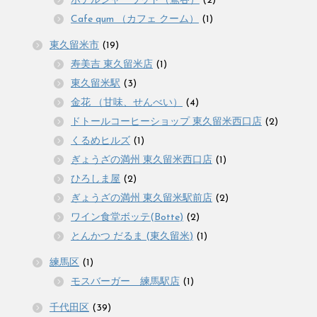
ホテルシャーウッド（鴬谷）
(2)
Cafe qum （カフェ クーム）
(1)
東久留米市
(19)
寿美吉 東久留米店
(1)
東久留米駅
(3)
金花 （甘味、せんべい）
(4)
ドトールコーヒーショップ 東久留米西口店
(2)
くるめヒルズ
(1)
ぎょうざの満州 東久留米西口店
(1)
ひろしま屋
(2)
ぎょうざの満州 東久留米駅前店
(2)
ワイン食堂ボッテ(Botte)
(2)
とんかつ だるま (東久留米)
(1)
練馬区
(1)
モスバーガー 練馬駅店
(1)
千代田区
(39)