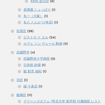
ANA 全日空
(6)
居酒屋 じょっぱり
(1)
丸一（大森）
(1)
丸八 とんかつ(本店)
(1)
目黒区
(28)
ビストロ ド エル
(24)
ルヴェ ソン ヴェール 駒場
(5)
武蔵野市
(4)
武蔵野赤十字病院
(2)
日赤前 砂場
(1)
鮨 割烹 福松
(1)
北区
(1)
縁 十条店
(1)
板橋区
(11)
グリーンズカフェ (帝京大学 医学部 付属病院 レスト