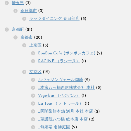
埼玉県
(3)
春日部市
(3)
ラッツダイニング 春日部店
(3)
京都府
(21)
京都市
(20)
上京区
(3)
BonBon Cafe (ボンボンカフェ)
(2)
RACINE （ラシーヌ）
(1)
左京区
(12)
ルヴェソンヴェール岡崎
(2)
_本家八ッ橋西尾株式会社 本社
(2)
Vege-bar （ベジバル）
(1)
La Tour （ラ トゥール）
(1)
_阿闍梨餅本舗 満月 本社 本店
(2)
_聖護院八つ橋 総本店 本店
(2)
_無鄰菴 名勝庭園
(2)