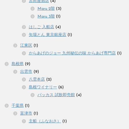
宮田屋酒店
(4)
Maru 2階
(3)
Maru 3階
(1)
はしご 入船店
(4)
矢場とん 東京銀座店
(1)
江東区
(1)
からあげのジョー 九州秘伝の味 からあげ専門店
(1)
島根県
(9)
出雲市
(9)
八雲本店
(2)
島根ワイナリー
(6)
バッカス 試飲即売館
(4)
千葉県
(1)
富津市
(1)
主船（ふなおさ）
(1)