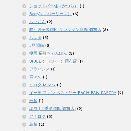
ショットバー桂（かつら）
(1)
Barry's （バーリーズ）
(3)
らいおん
(2)
肉汁餃子製作所 ダンダダン酒場 調布店
(8)
しば田
(5)
_見聞録
(2)
桃園 長崎ちゃんぽん
(2)
BIBBER（ビバー）調布店
(1)
アラパンス
(1)
寿々久
(1)
ミロク Mirock
(1)
イーチ ファン ペストリー EACH FAN PASTRY
(2)
寿起
(1)
調風 (四季彩調風 調布店)
(2)
アナログ
(5)
鳥勝
(2)