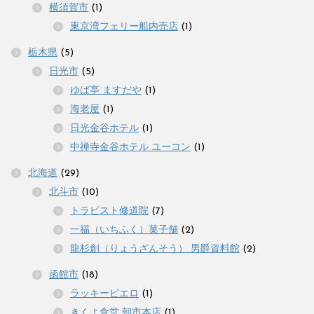
横須賀市
(1)
東京湾フェリー船内売店
(1)
栃木県
(5)
日光市
(5)
ゆば亭 ますだや
(1)
海老屋
(1)
日光金谷ホテル
(1)
中禅寺金谷ホテル ユーコン
(1)
北海道
(29)
北斗市
(10)
トラピスト修道院
(7)
一福（いちふく）菓子舗
(2)
龍杉創（りょうざんそう） 男爵資料館
(2)
函館市
(18)
ラッキーピエロ
(1)
きくよ食堂 朝市本店
(1)