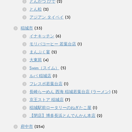
とんかつ ひで
(2)
とん松
(2)
アジアン タイペイ
(3)
稲城市
(33)
イナキッチン
(6)
モリバコーヒー 若葉台店
(1)
まんぷく宴
(2)
大東苑
(4)
Swim（スイム）
(5)
ルパ 稲城店
(1)
フレスポ若葉台店
(1)
長崎らーめん 西海 稲城若葉台店 (ラーメン)
(3)
京王ストア 稲城店
(7)
稲城駅前ロータリーのねぎたこ屋
(1)
【閉店】博多長浜とんでんかん本店
(2)
府中市
(254)