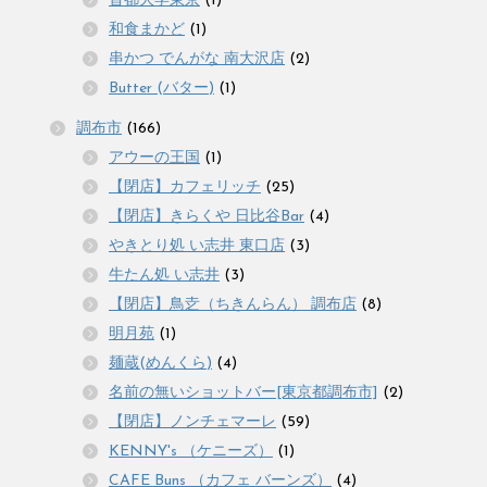
首都大学東京
(1)
和食まかど
(1)
串かつ でんがな 南大沢店
(2)
Butter (バター)
(1)
調布市
(166)
アウーの王国
(1)
【閉店】カフェリッチ
(25)
【閉店】きらくや 日比谷Bar
(4)
やきとり処 い志井 東口店
(3)
牛たん処 い志井
(3)
【閉店】鳥赱（ちきんらん） 調布店
(8)
明月苑
(1)
麺蔵(めんくら)
(4)
名前の無いショットバー[東京都調布市]
(2)
【閉店】ノンチェマーレ
(59)
KENNY's （ケニーズ）
(1)
CAFE Buns （カフェ バーンズ）
(4)