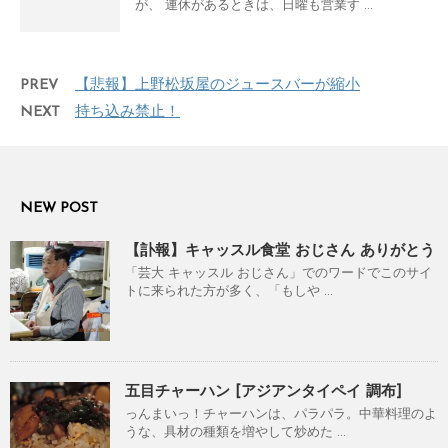
が、 連休があるときは、日曜も営業す ...
PREV
【悲報】上野松坂屋のジュースバーが縮小
NEXT
持ち込み禁止！
NEW POST
【訃報】キャッスル食堂 おじさん ありがとう
「芸大 キャッスル おじさん」でのワードでこのサイ
トに来られた方が多く、「もしや ...
五目チャーハン [アジアンタイペイ 調布]
っんまいっ！チャーハンは、パラパラ。中華料理のよ
うな、具材の種類を増やして炒めた ...