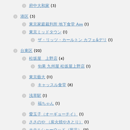
府中大和家
(3)
港区
(3)
東京家庭裁判所 地下食堂 Aim
(1)
東京ミッドタウン
(1)
ザ・リッツ・カールトン カフェ&デリ
(1)
台東区
(22)
松坂屋 上野店
(4)
旬果 九州屋 松坂屋上野店
(1)
東京藝大
(11)
キャッスル食堂
(8)
浅草駅
(1)
福ちゃん
(1)
愛玉子（オーギョーチイ）
(1)
ささのや （炭火焼やきとり）
(1)