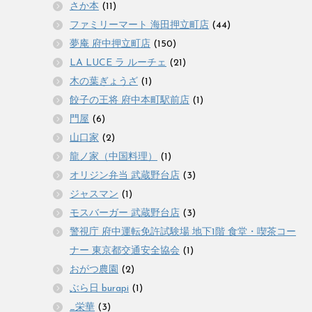
さか本
(11)
ファミリーマート 海田押立町店
(44)
夢庵 府中押立町店
(150)
LA LUCE ラ ルーチェ
(21)
木の葉ぎょうざ
(1)
餃子の王将 府中本町駅前店
(1)
門屋
(6)
山口家
(2)
龍ノ家（中国料理）
(1)
オリジン弁当 武蔵野台店
(3)
ジャスマン
(1)
モスバーガー 武蔵野台店
(3)
警視庁 府中運転免許試験場 地下1階 食堂・喫茶コー
ナー 東京都交通安全協会
(1)
おがつ農園
(2)
ぶら日 burapi
(1)
_栄華
(3)