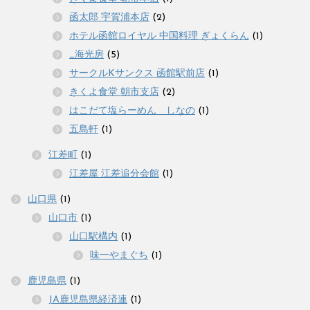
函太郎 宇賀浦本店
(2)
ホテル函館ロイヤル 中国料理 ぎょくらん
(1)
_海光房
(5)
サークルKサンクス 函館駅前店
(1)
きくよ食堂 朝市支店
(2)
はこだて塩らーめん しなの
(1)
五島軒
(1)
江差町
(1)
江差屋 江差追分会館
(1)
山口県
(1)
山口市
(1)
山口駅構内
(1)
味一やまぐち
(1)
鹿児島県
(1)
JA鹿児島県経済連
(1)