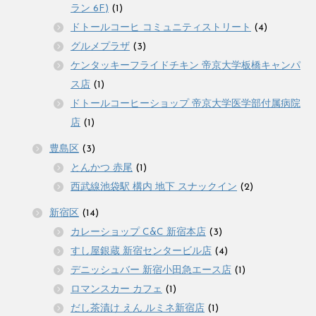
ラン 6F)
(1)
ドトールコーヒ コミュニティストリート
(4)
グルメプラザ
(3)
ケンタッキーフライドチキン 帝京大学板橋キャンパ
ス店
(1)
ドトールコーヒーショップ 帝京大学医学部付属病院
店
(1)
豊島区
(3)
とんかつ 赤尾
(1)
西武線池袋駅 構内 地下 スナックイン
(2)
新宿区
(14)
カレーショップ C&C 新宿本店
(3)
すし屋銀蔵 新宿センタービル店
(4)
デニッシュバー 新宿小田急エース店
(1)
ロマンスカー カフェ
(1)
だし茶漬け えん ルミネ新宿店
(1)