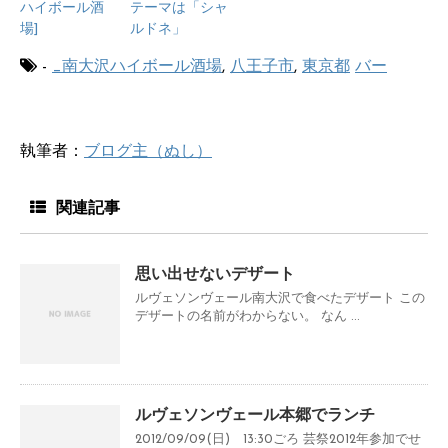
ハイボール酒
テーマは「シャ
場]
ルドネ」
-
_南大沢ハイボール酒場
,
八王子市
,
東京都
バー
執筆者：
ブログ主（ぬし）
関連記事
思い出せないデザート
ルヴェソンヴェール南大沢で食べたデザート この
デザートの名前がわからない。 なん ...
ルヴェソンヴェール本郷でランチ
2012/09/09(日) 13:30ごろ 芸祭2012年参加でせ