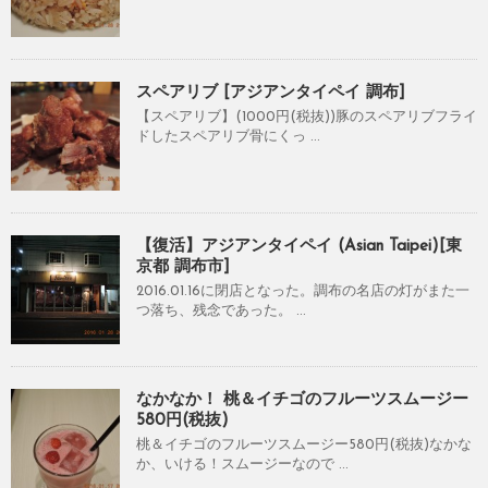
スペアリブ [アジアンタイペイ 調布]
【スペアリブ】(1000円(税抜))豚のスペアリブフライ
ドしたスペアリブ骨にくっ ...
【復活】アジアンタイペイ (Asian Taipei)[東
京都 調布市]
2016.01.16に閉店となった。調布の名店の灯がまた一
つ落ち、残念であった。 ...
なかなか！ 桃＆イチゴのフルーツスムージー
580円(税抜)
桃＆イチゴのフルーツスムージー580円(税抜)なかな
か、いける！スムージーなので ...