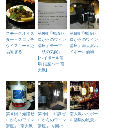
スモークオイス
第9回「知識ゼ
第8回「知識ゼ
ター＋スコッチ
ロからのワイン
ロからのワイン
ウイスキー＝絶
講座」テーマ
講座」南大沢ハ
品過ぎる
「秋の気配」
イボール酒場
[ハイボール酒
場 銀座バー 南
大沢]
第４回「知識ゼ
第2回 「知識ゼ
南大沢ハイボー
ロからのワイン
ロからのワイン
ル酒場の風景
講座」 [南大沢
講座」 今回の