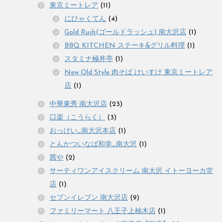
東京ミートレア
(11)
にひゃくてん
(4)
Gold Rush(ゴールドラッシュ) 南大沢店
(1)
BBQ KITCHEN ステーキ&グリル料理
(1)
スタミナ極丼亭
(1)
New Old Style 肉そば けいすけ 東京ミートレア
店
(1)
中華東秀 南大沢店
(23)
口楽（こうらく）
(3)
おっけい_南大沢本店
(1)
とんかついなば和幸_南大沢
(1)
茜や
(2)
サーティワンアイスクリーム 南大沢 イトーヨーカ堂
店
(1)
セブンイレブン 南大沢店
(9)
ファミリーマート 八王子上柚木店
(1)