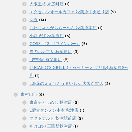
大阪王将 末広町店
(1)
エクセルシオールカフェ 秋葉原中央通り店
(2)
丸五
(14)
九州じゃんがららーめん 秋葉原本店
(1)
小諸そば 秋葉原店
(6)
GOSS ゴス （ワインバー）
(5)
肉のハナマサ 秋葉原店
(3)
_吉野家 有楽町店
(2)
TUCANO'S GRILL (トゥッカーノ グリル) 秋葉原2号
店
(1)
_浪花のええもんうまいもん 大阪百貨店
(3)
東村山市
(8)
東京チカラめし 秋津店
(2)
_蒙古タンメン中本 秋津店
(1)
マクドナルド 秋津駅前店
(2)
あけぼの 三隆新秋津店
(1)