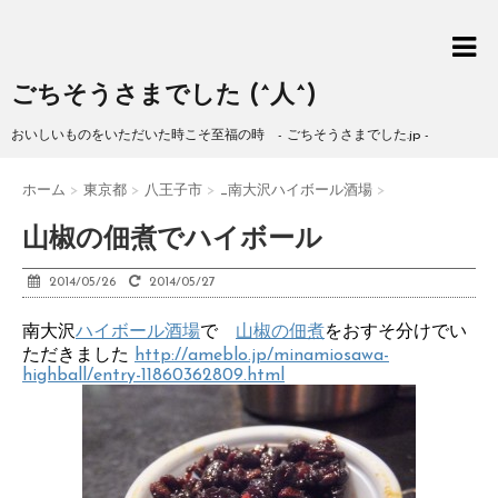
ごちそうさまでした (^人^)
おいしいものをいただいた時こそ至福の時 - ごちそうさまでした.jp -
ホーム
>
東京都
>
八王子市
>
_南大沢ハイボール酒場
>
山椒の佃煮でハイボール
2014/05/26
2014/05/27
南大沢
ハイボール酒場
で
山椒の佃煮
をおすそ分けでい
ただきました
http://ameblo.jp/minamiosawa-
highball/entry-11860362809.html