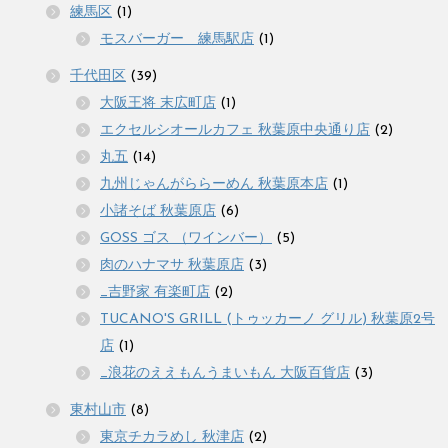
練馬区
(1)
モスバーガー 練馬駅店
(1)
千代田区
(39)
大阪王将 末広町店
(1)
エクセルシオールカフェ 秋葉原中央通り店
(2)
丸五
(14)
九州じゃんがららーめん 秋葉原本店
(1)
小諸そば 秋葉原店
(6)
GOSS ゴス （ワインバー）
(5)
肉のハナマサ 秋葉原店
(3)
_吉野家 有楽町店
(2)
TUCANO'S GRILL (トゥッカーノ グリル) 秋葉原2号
店
(1)
_浪花のええもんうまいもん 大阪百貨店
(3)
東村山市
(8)
東京チカラめし 秋津店
(2)