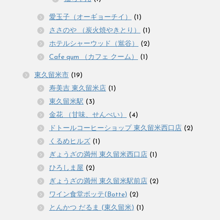
愛玉子（オーギョーチイ）
(1)
ささのや （炭火焼やきとり）
(1)
ホテルシャーウッド（鴬谷）
(2)
Cafe qum （カフェ クーム）
(1)
東久留米市
(19)
寿美吉 東久留米店
(1)
東久留米駅
(3)
金花 （甘味、せんべい）
(4)
ドトールコーヒーショップ 東久留米西口店
(2)
くるめヒルズ
(1)
ぎょうざの満州 東久留米西口店
(1)
ひろしま屋
(2)
ぎょうざの満州 東久留米駅前店
(2)
ワイン食堂ボッテ(Botte)
(2)
とんかつ だるま (東久留米)
(1)