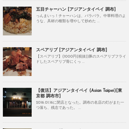
五目チャーハン [アジアンタイペイ 調布]
っんまいっ！チャーハンは、パラパラ。中華料理のよ
うな、具材の種類を増やして炒めた ...
スペアリブ [アジアンタイペイ 調布]
【スペアリブ】(1000円(税抜))豚のスペアリブフライ
ドしたスペアリブ骨にくっ ...
【復活】アジアンタイペイ (Asian Taipei)[東
京都 調布市]
2016.01.16に閉店となった。調布の名店の灯がまた一
つ落ち、残念であった。 ...