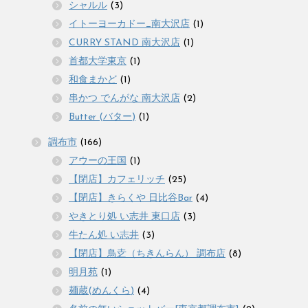
シャルル
(3)
イトーヨーカドー_南大沢店
(1)
CURRY STAND 南大沢店
(1)
首都大学東京
(1)
和食まかど
(1)
串かつ でんがな 南大沢店
(2)
Butter (バター)
(1)
調布市
(166)
アウーの王国
(1)
【閉店】カフェリッチ
(25)
【閉店】きらくや 日比谷Bar
(4)
やきとり処 い志井 東口店
(3)
牛たん処 い志井
(3)
【閉店】鳥赱（ちきんらん） 調布店
(8)
明月苑
(1)
麺蔵(めんくら)
(4)