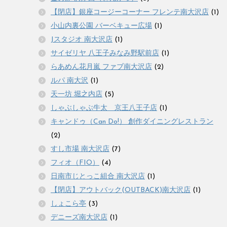
【閉店】銀座コージーコーナー フレンテ南大沢店
(1)
小山内裏公園 バーベキュー広場
(1)
Jスタジオ 南大沢店
(1)
サイゼリヤ 八王子みなみ野駅前店
(1)
らあめん花月嵐 ファブ南大沢店
(2)
ルパ 南大沢
(1)
天一坊 堀之内店
(5)
しゃぶしゃぶ牛太 京王八王子店
(1)
キャンドゥ（Can Do!） 創作ダイニングレストラン
(2)
すし市場 南大沢店
(7)
フィオ（FIO）
(4)
日南市じとっこ組合 南大沢店
(1)
【閉店】アウトバック(OUTBACK)南大沢店
(1)
しょこら亭
(3)
デニーズ南大沢店
(1)