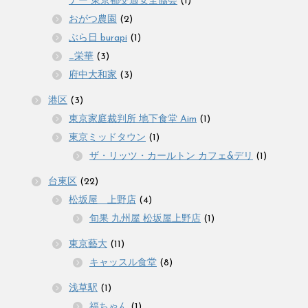
ナー 東京都交通安全協会
(1)
おがつ農園
(2)
ぶら日 burapi
(1)
_栄華
(3)
府中大和家
(3)
港区
(3)
東京家庭裁判所 地下食堂 Aim
(1)
東京ミッドタウン
(1)
ザ・リッツ・カールトン カフェ&デリ
(1)
台東区
(22)
松坂屋 上野店
(4)
旬果 九州屋 松坂屋上野店
(1)
東京藝大
(11)
キャッスル食堂
(8)
浅草駅
(1)
福ちゃん
(1)