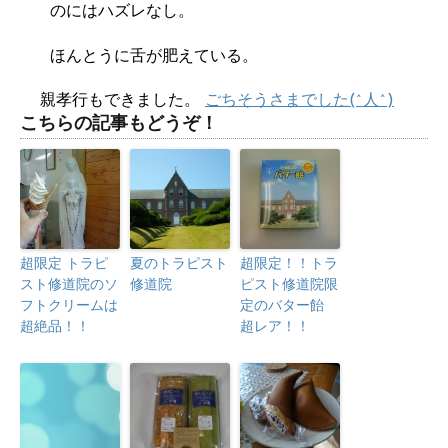
のにはハズレなし。
ほんとうに舌が肥えている。
親孝行もできました。
ごちそうさまでした(^人^)
こちらの記事もどうぞ！
超限定 トラピ
夏のトラピスト
超限定！！トラ
スト修道院のソ
修道院
ピスト修道院限
フトクリームは
定のバター飴
超絶品！！
超レア！！