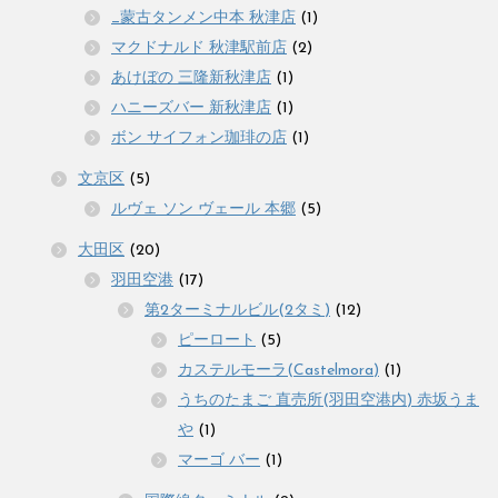
_蒙古タンメン中本 秋津店
(1)
マクドナルド 秋津駅前店
(2)
あけぼの 三隆新秋津店
(1)
ハニーズバー 新秋津店
(1)
ボン サイフォン珈琲の店
(1)
文京区
(5)
ルヴェ ソン ヴェール 本郷
(5)
大田区
(20)
羽田空港
(17)
第2ターミナルビル(2タミ)
(12)
ピーロート
(5)
カステルモーラ(Castelmora)
(1)
うちのたまご 直売所(羽田空港内) 赤坂うま
や
(1)
マーゴ バー
(1)