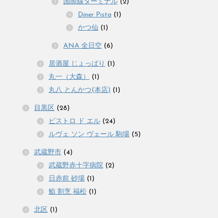
国際線ターミナル
(2)
Diner Pista
(1)
かつ仙
(1)
ANA 全日空
(6)
居酒屋 じょっぱり
(1)
丸一（大森）
(1)
丸八 とんかつ(本店)
(1)
目黒区
(28)
ビストロ ド エル
(24)
ルヴェ ソン ヴェール 駒場
(5)
武蔵野市
(4)
武蔵野赤十字病院
(2)
日赤前 砂場
(1)
鮨 割烹 福松
(1)
北区
(1)