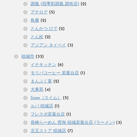
調風 (四季彩調風 調布店)
(2)
アナログ
(5)
鳥勝
(2)
とんかつ ひで
(2)
とん松
(2)
アジアン タイペイ
(3)
稲城市
(33)
イナキッチン
(6)
モリバコーヒー 若葉台店
(1)
まんぷく宴
(2)
大東苑
(4)
Swim（スイム）
(5)
ルパ 稲城店
(1)
フレスポ若葉台店
(1)
長崎らーめん 西海 稲城若葉台店 (ラーメン)
(3)
京王ストア 稲城店
(7)