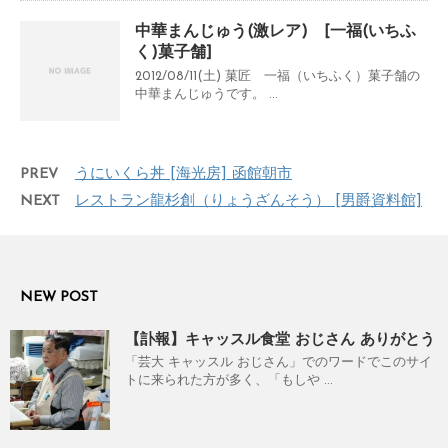
中華まんじゅう(激レア) [一福(いちふ
く)菓子舗]
2012/08/11(土) 菓匠 一福（いちふく）菓子舗の
中華まんじゅうです。 ...
PREV
うにいくら丼 [海光房] 函館朝市
NEXT
レストラン龍杉創（りょうざんそう） [男爵資料館]
NEW POST
【訃報】キャッスル食堂 おじさん ありがとう
「芸大 キャッスル おじさん」でのワードでこのサイ
トに来られた方が多く、「もしや ...