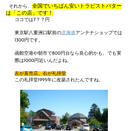
全国でいちばん安いトラピストバター
それから、
は「この店」です！
ココでは7？？円
東京駅八重洲口駅前の
北海道
アンテナショップでは
1300円です。
函館空港や朝市で800円台なら良心的かも。でも実
際は1000円近いんだよね。
左が直売店、右が礼拝堂
この礼拝堂1995年に改築されたんですね。