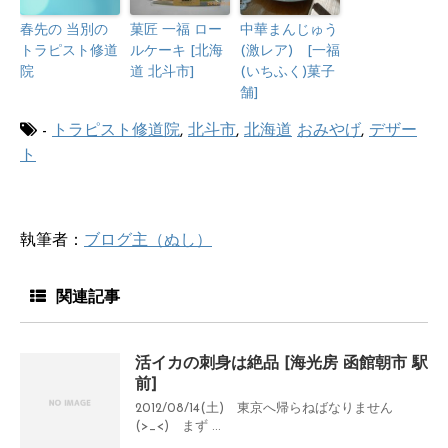
春先の 当別の
菓匠 一福 ロー
中華まんじゅう
トラピスト修道
ルケーキ [北海
(激レア) [一福
院
道 北斗市]
(いちふく)菓子
舗]
-
トラピスト修道院
,
北斗市
,
北海道
おみやげ
,
デザー
ト
執筆者：
ブログ主（ぬし）
関連記事
活イカの刺身は絶品 [海光房 函館朝市 駅
前]
2012/08/14(土) 東京へ帰らねばなりません
(>_<) まず ...