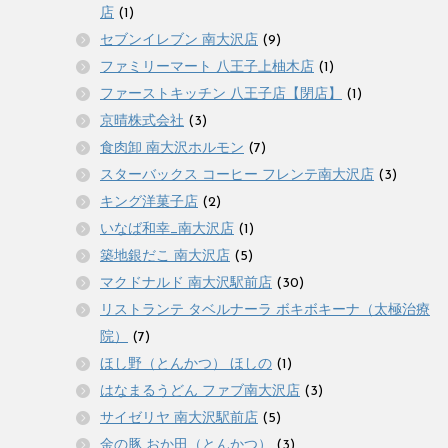
店
(1)
セブンイレブン 南大沢店
(9)
ファミリーマート 八王子上柚木店
(1)
ファーストキッチン 八王子店【閉店】
(1)
京晴株式会社
(3)
食肉卸 南大沢ホルモン
(7)
スターバックス コーヒー フレンテ南大沢店
(3)
キング洋菓子店
(2)
いなば和幸_南大沢店
(1)
築地銀だこ 南大沢店
(5)
マクドナルド 南大沢駅前店
(30)
リストランテ タベルナーラ ボキボキーナ（太極治療
院）
(7)
ほし野（とんかつ） ほしの
(1)
はなまるうどん ファブ南大沢店
(3)
サイゼリヤ 南大沢駅前店
(5)
金の豚 おか田（とんかつ）
(3)