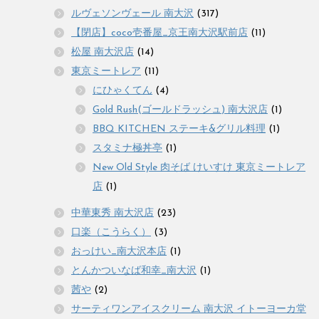
ルヴェソンヴェール 南大沢
(317)
【閉店】coco壱番屋_京王南大沢駅前店
(11)
松屋 南大沢店
(14)
東京ミートレア
(11)
にひゃくてん
(4)
Gold Rush(ゴールドラッシュ) 南大沢店
(1)
BBQ KITCHEN ステーキ&グリル料理
(1)
スタミナ極丼亭
(1)
New Old Style 肉そば けいすけ 東京ミートレア
店
(1)
中華東秀 南大沢店
(23)
口楽（こうらく）
(3)
おっけい_南大沢本店
(1)
とんかついなば和幸_南大沢
(1)
茜や
(2)
サーティワンアイスクリーム 南大沢 イトーヨーカ堂