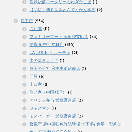
稲城駅前ロータリーのねぎたこ屋
(1)
【閉店】博多長浜とんでんかん本店
(2)
府中市
(254)
さか本
(11)
ファミリーマート 海田押立町店
(44)
夢庵 府中押立町店
(150)
LA LUCE ラ ルーチェ
(21)
木の葉ぎょうざ
(1)
餃子の王将 府中本町駅前店
(1)
門屋
(6)
山口家
(2)
龍ノ家（中国料理）
(1)
オリジン弁当 武蔵野台店
(3)
ジャスマン
(1)
モスバーガー 武蔵野台店
(3)
警視庁 府中運転免許試験場 地下1階 食堂・喫茶コー