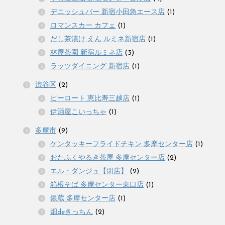
デニッシュバー 新宿小田急エース店
(1)
ロマンスカー カフェ
(1)
だし茶漬け えん ルミネ新宿店
(1)
林屋茶園 新宿ルミネ店
(3)
ラッツダイニング 新宿店
(1)
渋谷区
(2)
ピーロート 恵比寿三越店
(1)
伊酒屋こいっちゃ
(1)
多摩市
(9)
ケンタッキーフライドチキン 多摩センター店
(1)
おたふくやるき茶屋 多摩センター店
(2)
エル・ダンジュ【閉店】
(2)
箱根そば 多摩センター東口店
(1)
銀蔵 多摩センター店
(1)
畑deきっちん
(2)