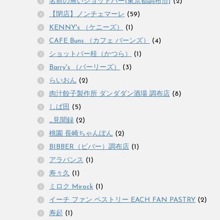
名前の無いショットバー[東京都調布市]
(2)
【閉店】ノンチェマーレ
(59)
KENNY's （ケニーズ）
(1)
CAFE Buns （カフェ バーンズ）
(4)
ショットバー桂（かつら）
(1)
Barry's （バーリーズ）
(3)
らいおん
(2)
肉汁餃子製作所 ダンダダン酒場 調布店
(8)
しば田
(5)
_見聞録
(2)
桃園 長崎ちゃんぽん
(2)
BIBBER（ビバー）調布店
(1)
アラパンス
(1)
寿々久
(1)
ミロク Mirock
(1)
イーチ ファン ペストリー EACH FAN PASTRY
(2)
寿起
(1)