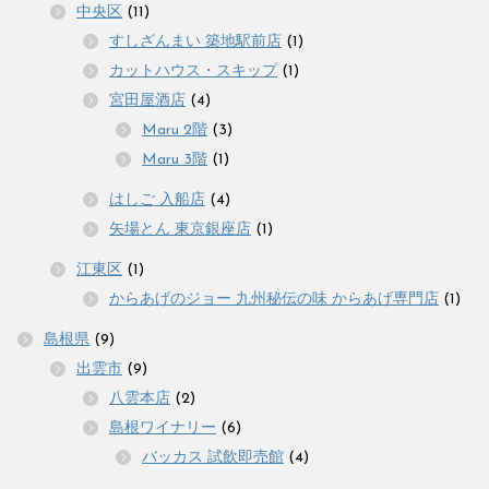
中央区
(11)
すしざんまい 築地駅前店
(1)
カットハウス・スキップ
(1)
宮田屋酒店
(4)
Maru 2階
(3)
Maru 3階
(1)
はしご 入船店
(4)
矢場とん 東京銀座店
(1)
江東区
(1)
からあげのジョー 九州秘伝の味 からあげ専門店
(1)
島根県
(9)
出雲市
(9)
八雲本店
(2)
島根ワイナリー
(6)
バッカス 試飲即売館
(4)