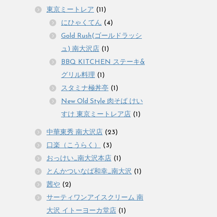
東京ミートレア
(11)
にひゃくてん
(4)
Gold Rush(ゴールドラッシ
ュ) 南大沢店
(1)
BBQ KITCHEN ステーキ&
グリル料理
(1)
スタミナ極丼亭
(1)
New Old Style 肉そば けい
すけ 東京ミートレア店
(1)
中華東秀 南大沢店
(23)
口楽（こうらく）
(3)
おっけい_南大沢本店
(1)
とんかついなば和幸_南大沢
(1)
茜や
(2)
サーティワンアイスクリーム 南
大沢 イトーヨーカ堂店
(1)