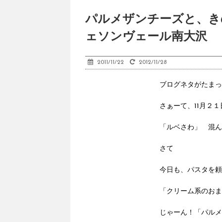
パルメザンチーズと、き
ェソンヴェール南大沢
2011/11/22
2012/11/28
ブログネタがたまっ
さぁーて、11月２１
「ルベさわ」 混ん
さて
今日も、パスタを頼
「クリーム系のおま
じゃーん！「パルメ