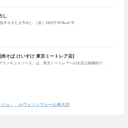
めし
ギたま牛めし （並）380円 873kcal 半 ...
 [肉そば けいすけ 東京ミートレア店]
ランキュイジーヌ」は、東京ミートレアへの出店は積極的で ...
ージュ」 ルヴェソンヴェール南大沢