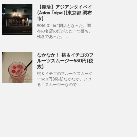
【復活】アジアンタイペイ
(Asian Taipei)[東京都 調布
市]
2016.01.16に閉店となった。調
布の名店の灯がまた一つ落ち、
残念であった。 ...
なかなか！ 桃＆イチゴのフ
ルーツスムージー580円(税
抜)
桃＆イチゴのフルーツスムージ
ー580円(税抜)なかなか、いけ
る！スムージーなので ...