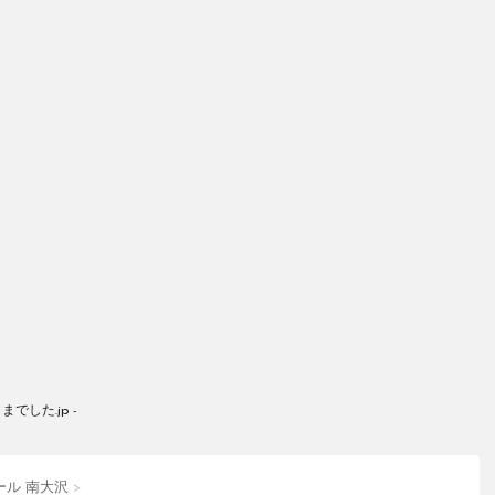
した.jp -
ール 南大沢
>