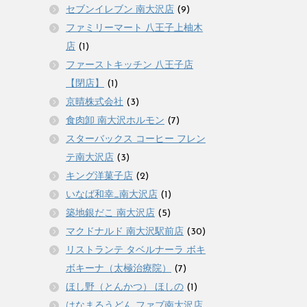
セブンイレブン 南大沢店
(9)
ファミリーマート 八王子上柚木
店
(1)
ファーストキッチン 八王子店
【閉店】
(1)
京晴株式会社
(3)
食肉卸 南大沢ホルモン
(7)
スターバックス コーヒー フレン
テ南大沢店
(3)
キング洋菓子店
(2)
いなば和幸_南大沢店
(1)
築地銀だこ 南大沢店
(5)
マクドナルド 南大沢駅前店
(30)
リストランテ タベルナーラ ボキ
ボキーナ（太極治療院）
(7)
ほし野（とんかつ） ほしの
(1)
はなまるうどん ファブ南大沢店