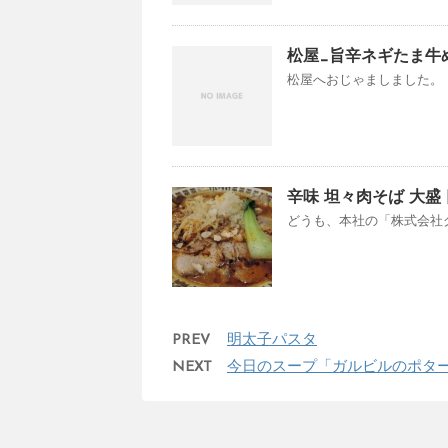
松屋_旨辛ネギたま牛
松屋へおじゃましました。 旨辛ネ
辛味 坦々肉そば 大盛
どうも、本社の「株式会社グ
PREV
明太子パスタ
NEXT
今日のスープ「ガルビルのポタ