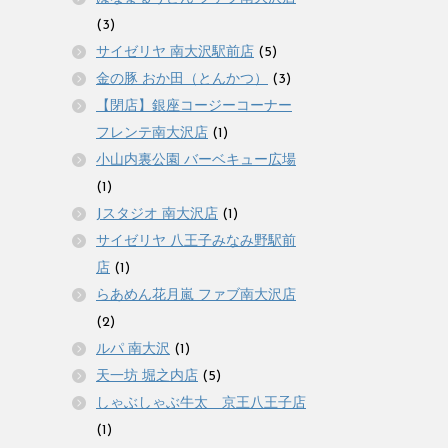
(3)
サイゼリヤ 南大沢駅前店
(5)
金の豚 おか田（とんかつ）
(3)
【閉店】銀座コージーコーナー
フレンテ南大沢店
(1)
小山内裏公園 バーベキュー広場
(1)
Jスタジオ 南大沢店
(1)
サイゼリヤ 八王子みなみ野駅前
店
(1)
らあめん花月嵐 ファブ南大沢店
(2)
ルパ 南大沢
(1)
天一坊 堀之内店
(5)
しゃぶしゃぶ牛太 京王八王子店
(1)