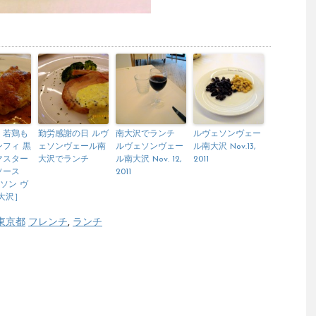
】若鶏も
勤労感謝の日 ルヴ
南大沢でランチ
ルヴェソンヴェー
フィ 黒
ェソンヴェール南
ルヴェソンヴェー
ル南大沢 Nov.13,
マスター
大沢でランチ
ル南大沢 Nov. 12,
2011
ソース
2011
 ソン ヴ
大沢］
東京都
フレンチ
,
ランチ