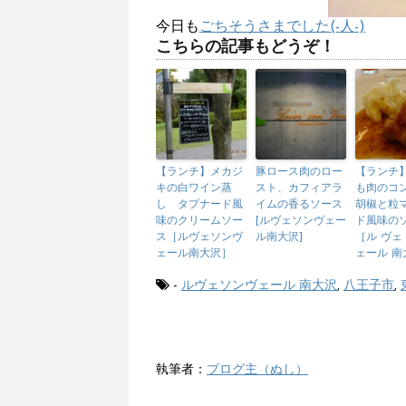
今日も
ごちそうさまでした(-人-)
こちらの記事もどうぞ！
【ランチ】メカジ
豚ロース肉のロー
【ランチ
キの白ワイン蒸
スト、カフィアラ
も肉のコン
し タプナード風
イムの香るソース
胡椒と粒
味のクリームソー
[ルヴェソンヴェー
ド風味の
ス［ルヴェソンヴ
ル南大沢]
［ル ヴェ
ェール南大沢］
ェール 南
-
ルヴェソンヴェール 南大沢
,
八王子市
,
執筆者：
ブログ主（ぬし）