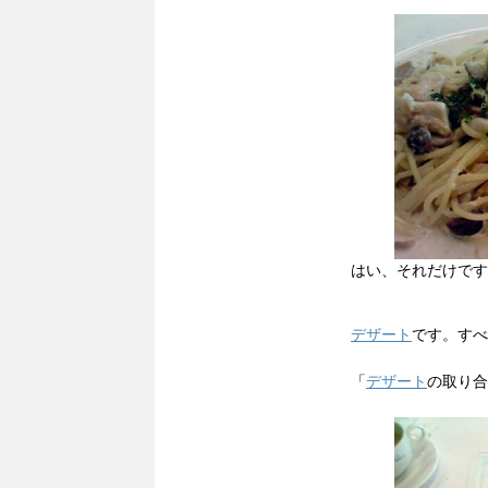
はい、それだけです
デザート
です。すべ
「
デザート
の取り合