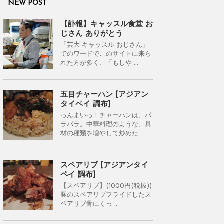
NEW POST
【訃報】キャッスル食堂 お
じさん ありがとう
「芸大 キャッスル おじさん」
でのワードでこのサイトに来ら
れた方が多く、「もしや ...
五目チャーハン [アジアン
タイペイ 調布]
っんまいっ！チャーハンは、パ
ラパラ。中華料理のような、具
材の種類を増やして炒めた ...
スペアリブ [アジアンタイ
ペイ 調布]
【スペアリブ】(1000円(税抜))
豚のスペアリブフライドしたス
ペアリブ骨にくっ ...