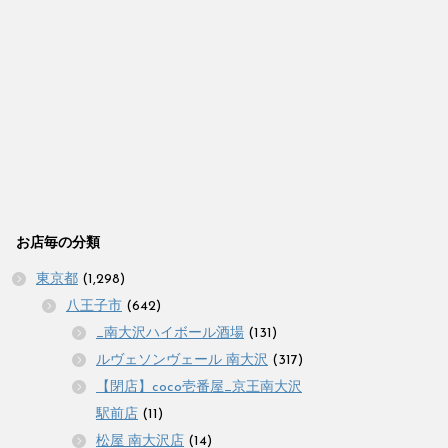
お店毎の分類
東京都
(1,298)
八王子市
(642)
_南大沢ハイボール酒場
(131)
ルヴェソンヴェール 南大沢
(317)
【閉店】coco壱番屋_京王南大沢
駅前店
(11)
松屋 南大沢店
(14)