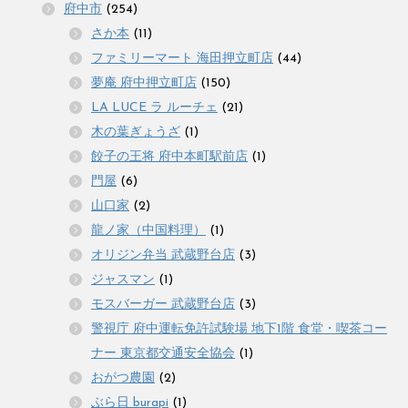
府中市
(254)
さか本
(11)
ファミリーマート 海田押立町店
(44)
夢庵 府中押立町店
(150)
LA LUCE ラ ルーチェ
(21)
木の葉ぎょうざ
(1)
餃子の王将 府中本町駅前店
(1)
門屋
(6)
山口家
(2)
龍ノ家（中国料理）
(1)
オリジン弁当 武蔵野台店
(3)
ジャスマン
(1)
モスバーガー 武蔵野台店
(3)
警視庁 府中運転免許試験場 地下1階 食堂・喫茶コー
ナー 東京都交通安全協会
(1)
おがつ農園
(2)
ぶら日 burapi
(1)