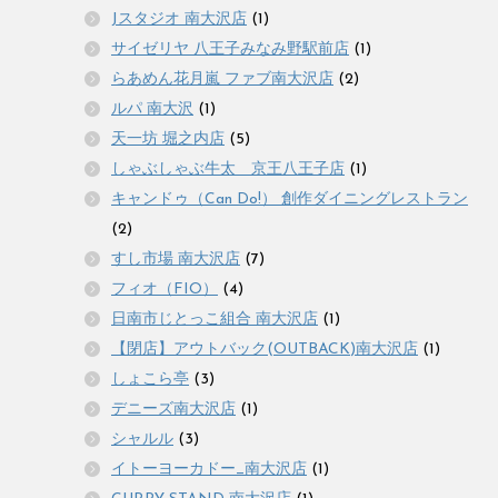
Jスタジオ 南大沢店
(1)
サイゼリヤ 八王子みなみ野駅前店
(1)
らあめん花月嵐 ファブ南大沢店
(2)
ルパ 南大沢
(1)
天一坊 堀之内店
(5)
しゃぶしゃぶ牛太 京王八王子店
(1)
キャンドゥ（Can Do!） 創作ダイニングレストラン
(2)
すし市場 南大沢店
(7)
フィオ（FIO）
(4)
日南市じとっこ組合 南大沢店
(1)
【閉店】アウトバック(OUTBACK)南大沢店
(1)
しょこら亭
(3)
デニーズ南大沢店
(1)
シャルル
(3)
イトーヨーカドー_南大沢店
(1)