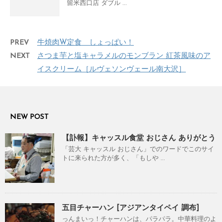
留米西口店 ダブル ...
PREV
牛焼肉W定食 しょっぱい！
NEXT
さつま芋と塩キャラメルのモンブラン 紅茶風味のア
イスクリーム［ルヴェソンヴェール南大沢］
NEW POST
【訃報】キャッスル食堂 おじさん ありがとう
「芸大 キャッスル おじさん」でのワードでこのサイ
トに来られた方が多く、「もしや ...
五目チャーハン [アジアンタイペイ 調布]
っんまいっ！チャーハンは、パラパラ。中華料理のよ