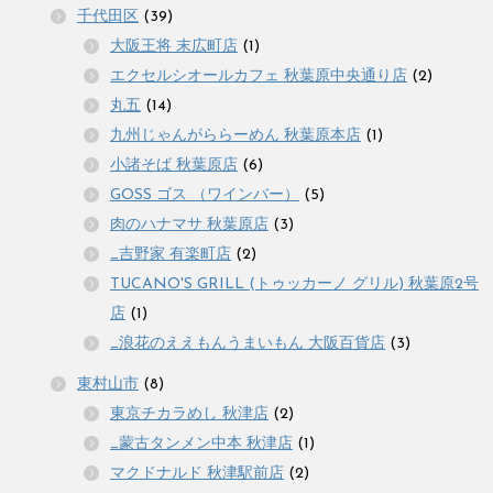
千代田区
(39)
大阪王将 末広町店
(1)
エクセルシオールカフェ 秋葉原中央通り店
(2)
丸五
(14)
九州じゃんがららーめん 秋葉原本店
(1)
小諸そば 秋葉原店
(6)
GOSS ゴス （ワインバー）
(5)
肉のハナマサ 秋葉原店
(3)
_吉野家 有楽町店
(2)
TUCANO'S GRILL (トゥッカーノ グリル) 秋葉原2号
店
(1)
_浪花のええもんうまいもん 大阪百貨店
(3)
東村山市
(8)
東京チカラめし 秋津店
(2)
_蒙古タンメン中本 秋津店
(1)
マクドナルド 秋津駅前店
(2)