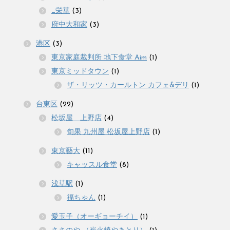
_栄華
(3)
府中大和家
(3)
港区
(3)
東京家庭裁判所 地下食堂 Aim
(1)
東京ミッドタウン
(1)
ザ・リッツ・カールトン カフェ&デリ
(1)
台東区
(22)
松坂屋 上野店
(4)
旬果 九州屋 松坂屋上野店
(1)
東京藝大
(11)
キャッスル食堂
(8)
浅草駅
(1)
福ちゃん
(1)
愛玉子（オーギョーチイ）
(1)