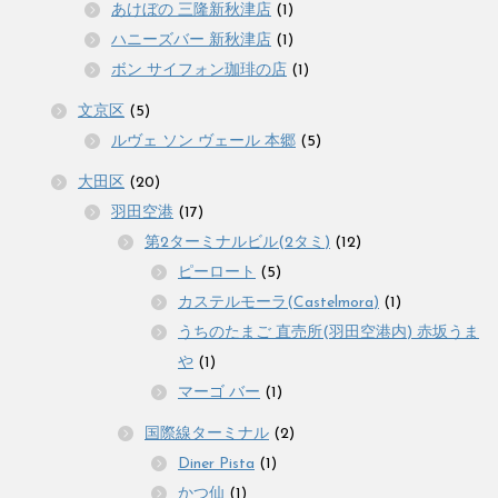
あけぼの 三隆新秋津店
(1)
ハニーズバー 新秋津店
(1)
ボン サイフォン珈琲の店
(1)
文京区
(5)
ルヴェ ソン ヴェール 本郷
(5)
大田区
(20)
羽田空港
(17)
第2ターミナルビル(2タミ)
(12)
ピーロート
(5)
カステルモーラ(Castelmora)
(1)
うちのたまご 直売所(羽田空港内) 赤坂うま
や
(1)
マーゴ バー
(1)
国際線ターミナル
(2)
Diner Pista
(1)
かつ仙
(1)