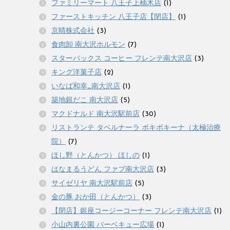
ファミリーマート 八王子上柚木店
(1)
ファーストキッチン 八王子店【閉店】
(1)
京晴株式会社
(3)
食肉卸 南大沢ホルモン
(7)
スターバックス コーヒー フレンテ南大沢店
(3)
キング洋菓子店
(2)
いなば和幸_南大沢店
(1)
築地銀だこ 南大沢店
(5)
マクドナルド 南大沢駅前店
(30)
リストランテ タベルナーラ ボキボキーナ（太極治療
院）
(7)
ほし野（とんかつ） ほしの
(1)
はなまるうどん ファブ南大沢店
(3)
サイゼリヤ 南大沢駅前店
(5)
金の豚 おか田（とんかつ）
(3)
【閉店】銀座コージーコーナー フレンテ南大沢店
(1)
小山内裏公園 バーベキュー広場
(1)