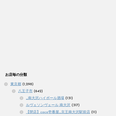
お店毎の分類
東京都
(1,298)
八王子市
(642)
_南大沢ハイボール酒場
(131)
ルヴェソンヴェール 南大沢
(317)
【閉店】coco壱番屋_京王南大沢駅前店
(11)