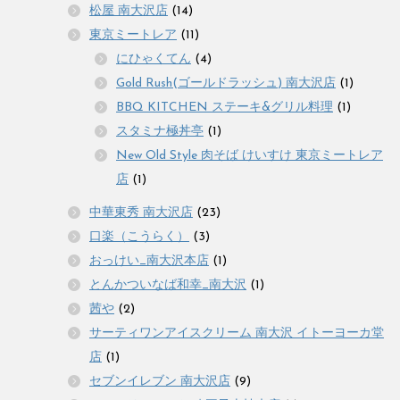
松屋 南大沢店
(14)
東京ミートレア
(11)
にひゃくてん
(4)
Gold Rush(ゴールドラッシュ) 南大沢店
(1)
BBQ KITCHEN ステーキ&グリル料理
(1)
スタミナ極丼亭
(1)
New Old Style 肉そば けいすけ 東京ミートレア
店
(1)
中華東秀 南大沢店
(23)
口楽（こうらく）
(3)
おっけい_南大沢本店
(1)
とんかついなば和幸_南大沢
(1)
茜や
(2)
サーティワンアイスクリーム 南大沢 イトーヨーカ堂
店
(1)
セブンイレブン 南大沢店
(9)