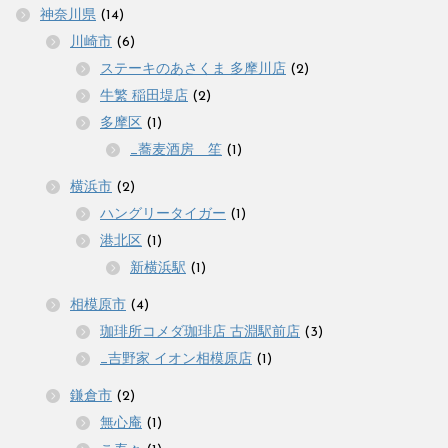
神奈川県
(14)
川崎市
(6)
ステーキのあさくま 多摩川店
(2)
牛繁 稲田堤店
(2)
多摩区
(1)
_蕎麦酒房 笙
(1)
横浜市
(2)
ハングリータイガー
(1)
港北区
(1)
新横浜駅
(1)
相模原市
(4)
珈琲所コメダ珈琲店 古淵駅前店
(3)
_吉野家 イオン相模原店
(1)
鎌倉市
(2)
無心庵
(1)