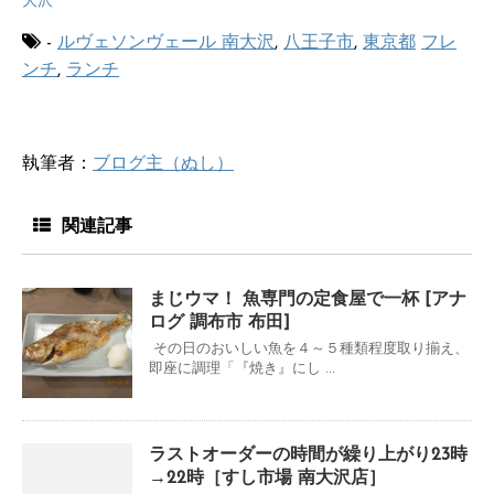
大沢
-
ルヴェソンヴェール 南大沢
,
八王子市
,
東京都
フレ
ンチ
,
ランチ
執筆者：
ブログ主（ぬし）
関連記事
まじウマ！ 魚専門の定食屋で一杯 [アナ
ログ 調布市 布田]
その日のおいしい魚を４～５種類程度取り揃え、
即座に調理「『焼き』にし ...
ラストオーダーの時間が繰り上がり23時
→22時［すし市場 南大沢店］