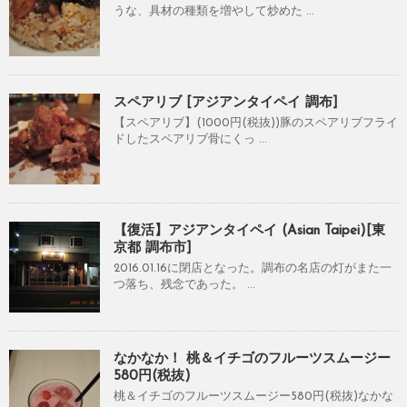
うな、具材の種類を増やして炒めた ...
スペアリブ [アジアンタイペイ 調布]
【スペアリブ】(1000円(税抜))豚のスペアリブフライ
ドしたスペアリブ骨にくっ ...
【復活】アジアンタイペイ (Asian Taipei)[東
京都 調布市]
2016.01.16に閉店となった。調布の名店の灯がまた一
つ落ち、残念であった。 ...
なかなか！ 桃＆イチゴのフルーツスムージー
580円(税抜)
桃＆イチゴのフルーツスムージー580円(税抜)なかな