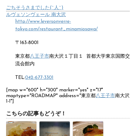
ごちそうさまでした(^人^)
ルヴェソンヴェール 南大沢
http://www.leversonverre-
tokyo.com/restaurant_minamiosawa/
〒163-8001
東京都
八王子市
南大沢１丁目１ 首都大学東京国際交
流会館内
TEL:
042-677-3301
[map w="600" h="300" marker="yes" z="17"
maptype="ROADMAP" address="東京都
八王子市
南大沢
1-1"]
こちらの記事もどうぞ！