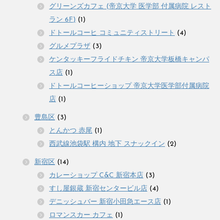
グリーンズカフェ (帝京大学 医学部 付属病院 レスト
ラン 6F)
(1)
ドトールコーヒ コミュニティストリート
(4)
グルメプラザ
(3)
ケンタッキーフライドチキン 帝京大学板橋キャンパ
ス店
(1)
ドトールコーヒーショップ 帝京大学医学部付属病院
店
(1)
豊島区
(3)
とんかつ 赤尾
(1)
西武線池袋駅 構内 地下 スナックイン
(2)
新宿区
(14)
カレーショップ C&C 新宿本店
(3)
すし屋銀蔵 新宿センタービル店
(4)
デニッシュバー 新宿小田急エース店
(1)
ロマンスカー カフェ
(1)