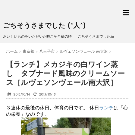
ごちそうさまでした (^人^)
おいしいものをいただいた時こそ至福の時 - ごちそうさまでした.jp -
ホーム
>
東京都
>
八王子市
>
ルヴェソンヴェール 南大沢
>
【ランチ】メカジキの白ワイン蒸
し タプナード風味のクリームソー
ス［ルヴェソンヴェール南大沢］
2013/10/14
2013/10/18
３連休の最後の休日、体育の日です。 休日
ランチ
は「心
の栄養」なのです。