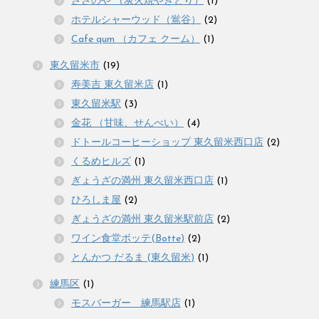
ささのや （炭火焼やきとり）
(1)
ホテルシャーウッド（鴬谷）
(2)
Cafe qum （カフェ クーム）
(1)
東久留米市
(19)
寿美吉 東久留米店
(1)
東久留米駅
(3)
金花 （甘味、せんべい）
(4)
ドトールコーヒーショップ 東久留米西口店
(2)
くるめヒルズ
(1)
ぎょうざの満州 東久留米西口店
(1)
ひろしま屋
(2)
ぎょうざの満州 東久留米駅前店
(2)
ワイン食堂ボッテ(Botte)
(2)
とんかつ だるま (東久留米)
(1)
練馬区
(1)
モスバーガー 練馬駅店
(1)