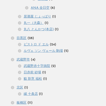
ANA 全日空
(6)
居酒屋 じょっぱり
(1)
丸一（大森）
(1)
丸八 とんかつ(本店)
(1)
目黒区
(28)
ビストロ ド エル
(24)
ルヴェ ソン ヴェール 駒場
(5)
武蔵野市
(4)
武蔵野赤十字病院
(2)
日赤前 砂場
(1)
鮨 割烹 福松
(1)
北区
(1)
縁 十条店
(1)
板橋区
(11)