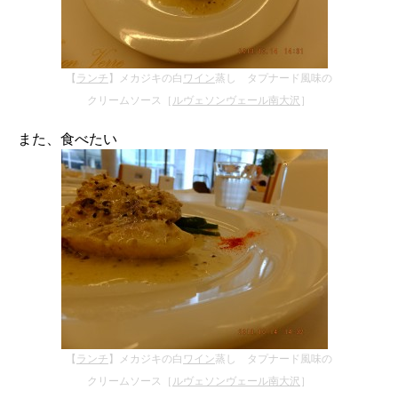
【
ランチ
】メカジキの白
ワイン
蒸し タプナード風味の
クリームソース［
ルヴェソンヴェール南大沢
］
また、食べたい
【
ランチ
】メカジキの白
ワイン
蒸し タプナード風味の
クリームソース［
ルヴェソンヴェール南大沢
］