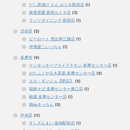
だし茶漬け えん ルミネ新宿店
(1)
林屋茶園 新宿ルミネ店
(3)
ラッツダイニング 新宿店
(1)
渋谷区
(2)
ピーロート 恵比寿三越店
(1)
伊酒屋こいっちゃ
(1)
多摩市
(9)
ケンタッキーフライドチキン 多摩センター店
(1)
おたふくやるき茶屋 多摩センター店
(2)
エル・ダンジュ【閉店】
(2)
箱根そば 多摩センター東口店
(1)
銀蔵 多摩センター店
(1)
畑deきっちん
(2)
中央区
(11)
すしざんまい 築地駅前店
(1)