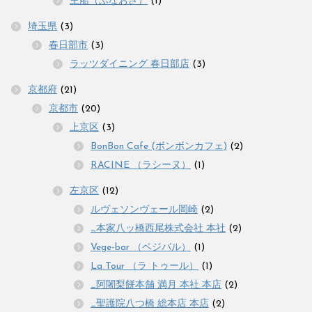
主船（ふなおさ）
(1)
埼玉県
(3)
春日部市
(3)
ラッツダイニング 春日部店
(3)
京都府
(21)
京都市
(20)
上京区
(3)
BonBon Cafe (ボンボンカフェ)
(2)
RACINE （ラシーヌ）
(1)
左京区
(12)
ルヴェソンヴェール岡崎
(2)
_本家八ッ橋西尾株式会社 本社
(2)
Vege-bar （ベジバル）
(1)
La Tour （ラ トゥール）
(1)
_阿闍梨餅本舗 満月 本社 本店
(2)
_聖護院八つ橋 総本店 本店
(2)