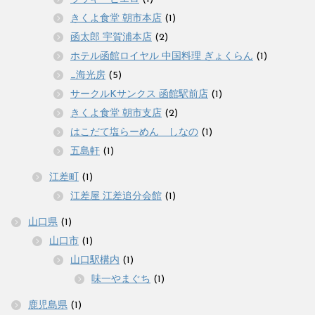
きくよ食堂 朝市本店
(1)
函太郎 宇賀浦本店
(2)
ホテル函館ロイヤル 中国料理 ぎょくらん
(1)
_海光房
(5)
サークルKサンクス 函館駅前店
(1)
きくよ食堂 朝市支店
(2)
はこだて塩らーめん しなの
(1)
五島軒
(1)
江差町
(1)
江差屋 江差追分会館
(1)
山口県
(1)
山口市
(1)
山口駅構内
(1)
味一やまぐち
(1)
鹿児島県
(1)