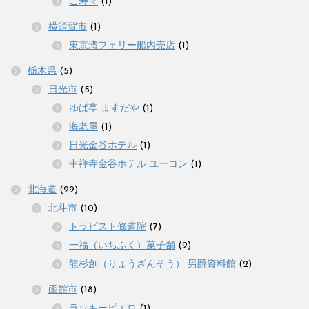
こ寿々
(1)
横須賀市
(1)
東京湾フェリー船内売店
(1)
栃木県
(5)
日光市
(5)
ゆば亭 ますだや
(1)
海老屋
(1)
日光金谷ホテル
(1)
中禅寺金谷ホテル ユーコン
(1)
北海道
(29)
北斗市
(10)
トラピスト修道院
(7)
一福（いちふく）菓子舗
(2)
龍杉創（りょうざんそう） 男爵資料館
(2)
函館市
(18)
ラッキーピエロ
(1)