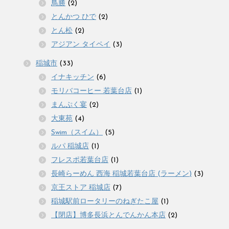
鳥勝
(2)
とんかつ ひで
(2)
とん松
(2)
アジアン タイペイ
(3)
稲城市
(33)
イナキッチン
(6)
モリバコーヒー 若葉台店
(1)
まんぷく宴
(2)
大東苑
(4)
Swim（スイム）
(5)
ルパ 稲城店
(1)
フレスポ若葉台店
(1)
長崎らーめん 西海 稲城若葉台店 (ラーメン)
(3)
京王ストア 稲城店
(7)
稲城駅前ロータリーのねぎたこ屋
(1)
【閉店】博多長浜とんでんかん本店
(2)