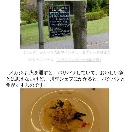
【
ランチ
】メカジキの白
ワイン
蒸し タプナード風味の
クリームソース［
ルヴェソンヴェール南大沢
］
メカジキ 火を通すと、パサパサしていて、おいしい魚
とは思えないけど、 川村シェフにかかると、パクパクと
食がすすむのです。