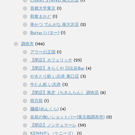
CURRY STAND 南大沢店
(1)
首都大学東京
(1)
和食まかど
(1)
串かつ でんがな 南大沢店
(2)
Butter (バター)
(1)
調布市
(166)
アウーの王国
(1)
【閉店】カフェリッチ
(25)
【閉店】きらくや 日比谷Bar
(4)
やきとり処 い志井 東口店
(3)
牛たん処 い志井
(3)
【閉店】鳥赱（ちきんらん） 調布店
(8)
明月苑
(1)
麺蔵(めんくら)
(4)
名前の無いショットバー[東京都調布市]
(2)
【閉店】ノンチェマーレ
(59)
KENNY's （ケニーズ）
(1)