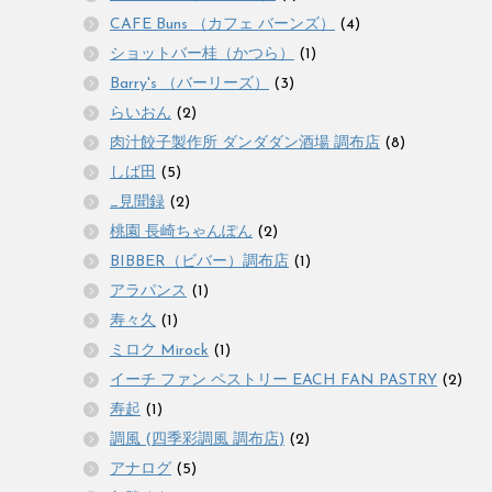
CAFE Buns （カフェ バーンズ）
(4)
ショットバー桂（かつら）
(1)
Barry's （バーリーズ）
(3)
らいおん
(2)
肉汁餃子製作所 ダンダダン酒場 調布店
(8)
しば田
(5)
_見聞録
(2)
桃園 長崎ちゃんぽん
(2)
BIBBER（ビバー）調布店
(1)
アラパンス
(1)
寿々久
(1)
ミロク Mirock
(1)
イーチ ファン ペストリー EACH FAN PASTRY
(2)
寿起
(1)
調風 (四季彩調風 調布店)
(2)
アナログ
(5)