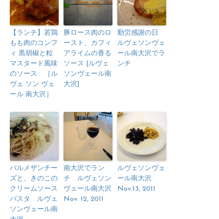
【ランチ】若鶏
豚ロース肉のロ
勤労感謝の日
もも肉のコンフ
ースト、カフィ
ルヴェソンヴェ
ィ 黒胡椒と粒
アライムの香る
ール南大沢でラ
マスタード風味
ソース [ルヴェ
ンチ
のソース ［ル
ソンヴェール南
ヴェ ソン ヴェ
大沢]
ール 南大沢］
パルメザンチー
南大沢でラン
ルヴェソンヴェ
ズと、きのこの
チ ルヴェソン
ール南大沢
クリームソース
ヴェール南大沢
Nov.13, 2011
パスタ ルヴェ
Nov. 12, 2011
ソンヴェール南