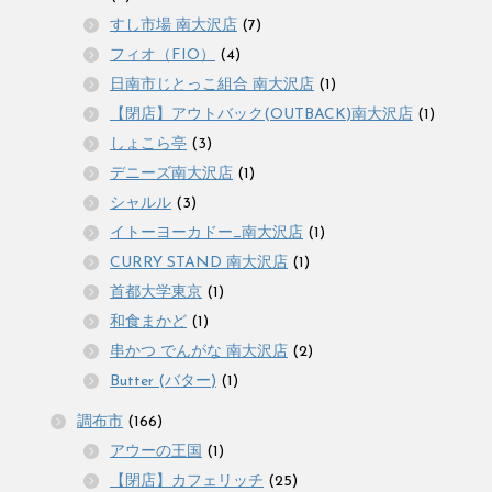
すし市場 南大沢店
(7)
フィオ（FIO）
(4)
日南市じとっこ組合 南大沢店
(1)
【閉店】アウトバック(OUTBACK)南大沢店
(1)
しょこら亭
(3)
デニーズ南大沢店
(1)
シャルル
(3)
イトーヨーカドー_南大沢店
(1)
CURRY STAND 南大沢店
(1)
首都大学東京
(1)
和食まかど
(1)
串かつ でんがな 南大沢店
(2)
Butter (バター)
(1)
調布市
(166)
アウーの王国
(1)
【閉店】カフェリッチ
(25)