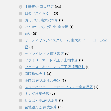
中華東秀 南大沢店
(23)
口楽（こうらく）
(3)
おっけい_南大沢本店
(1)
とんかついなば和幸_南大沢
(1)
茜や
(2)
サーティワンアイスクリーム 南大沢 イトーヨーカ堂
店
(1)
セブンイレブン 南大沢店
(9)
ファミリーマート 八王子上柚木店
(1)
ファーストキッチン 八王子店【閉店】
(1)
京晴株式会社
(3)
食肉卸 南大沢ホルモン
(7)
スターバックス コーヒー フレンテ南大沢店
(3)
キング洋菓子店
(2)
いなば和幸_南大沢店
(1)
築地銀だこ 南大沢店
(5)