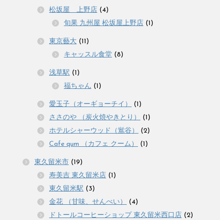
松坂屋 上野店
(4)
旬果 九州屋 松坂屋上野店
(1)
東京藝大
(11)
キャッスル食堂
(8)
浅草駅
(1)
福ちゃん
(1)
愛玉子（オーギョーチイ）
(1)
ささのや （炭火焼やきとり）
(1)
ホテルシャーウッド（鴬谷）
(2)
Cafe qum （カフェ クーム）
(1)
東久留米市
(19)
寿美吉 東久留米店
(1)
東久留米駅
(3)
金花 （甘味、せんべい）
(4)
ドトールコーヒーショップ 東久留米西口店
(2)