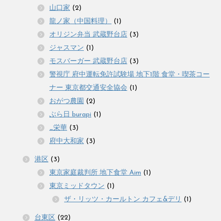
山口家
(2)
龍ノ家（中国料理）
(1)
オリジン弁当 武蔵野台店
(3)
ジャスマン
(1)
モスバーガー 武蔵野台店
(3)
警視庁 府中運転免許試験場 地下1階 食堂・喫茶コー
ナー 東京都交通安全協会
(1)
おがつ農園
(2)
ぶら日 burapi
(1)
_栄華
(3)
府中大和家
(3)
港区
(3)
東京家庭裁判所 地下食堂 Aim
(1)
東京ミッドタウン
(1)
ザ・リッツ・カールトン カフェ&デリ
(1)
台東区
(22)