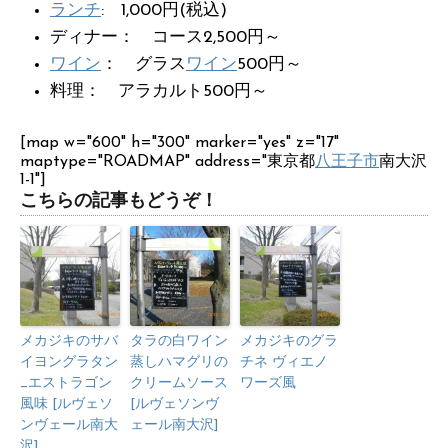
ランチ
: 1,000円(税込)
ディナー： コース2,500円～
ワイン
： グラス
ワイン
500円～
料理： アラカルト500円～
[map w="600" h="300" marker="yes" z="17"
maptype="ROADMAP" address="東京都
八王子市
南大沢
1-1"]
こちらの記事もどうぞ！
メカジキのサバ
タラの白ワイン
メカジキのグラ
イヨングラタン
蒸しハマグリの
チネ ヴィエノ
_エストラゴン
クリームソース
ワーズ風
風味 [ルヴェソ
[ルヴェソンヴ
ンヴェール南大
ェール南大沢]
沢]