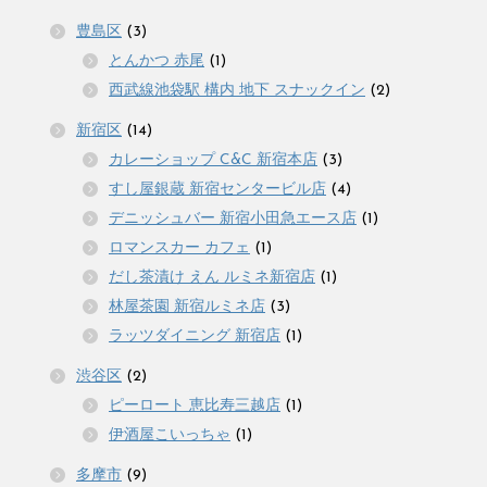
豊島区
(3)
とんかつ 赤尾
(1)
西武線池袋駅 構内 地下 スナックイン
(2)
新宿区
(14)
カレーショップ C&C 新宿本店
(3)
すし屋銀蔵 新宿センタービル店
(4)
デニッシュバー 新宿小田急エース店
(1)
ロマンスカー カフェ
(1)
だし茶漬け えん ルミネ新宿店
(1)
林屋茶園 新宿ルミネ店
(3)
ラッツダイニング 新宿店
(1)
渋谷区
(2)
ピーロート 恵比寿三越店
(1)
伊酒屋こいっちゃ
(1)
多摩市
(9)