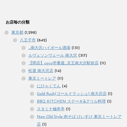
お店毎の分類
東京都
(1,298)
八王子市
(642)
_南大沢ハイボール酒場
(131)
ルヴェソンヴェール 南大沢
(317)
【閉店】coco壱番屋_京王南大沢駅前店
(11)
松屋 南大沢店
(14)
東京ミートレア
(11)
にひゃくてん
(4)
Gold Rush(ゴールドラッシュ) 南大沢店
(1)
BBQ KITCHEN ステーキ&グリル料理
(1)
スタミナ極丼亭
(1)
New Old Style 肉そば けいすけ 東京ミートレア
店
(1)