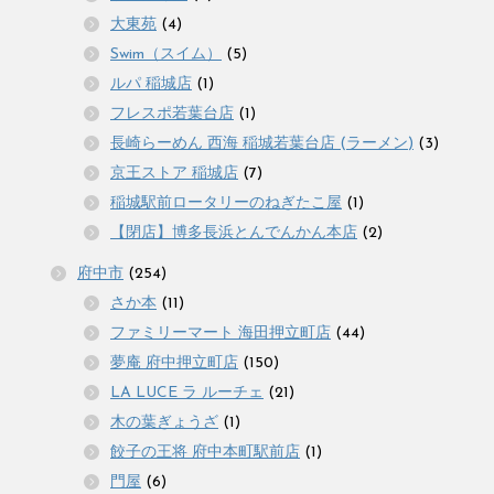
大東苑
(4)
Swim（スイム）
(5)
ルパ 稲城店
(1)
フレスポ若葉台店
(1)
長崎らーめん 西海 稲城若葉台店 (ラーメン)
(3)
京王ストア 稲城店
(7)
稲城駅前ロータリーのねぎたこ屋
(1)
【閉店】博多長浜とんでんかん本店
(2)
府中市
(254)
さか本
(11)
ファミリーマート 海田押立町店
(44)
夢庵 府中押立町店
(150)
LA LUCE ラ ルーチェ
(21)
木の葉ぎょうざ
(1)
餃子の王将 府中本町駅前店
(1)
門屋
(6)