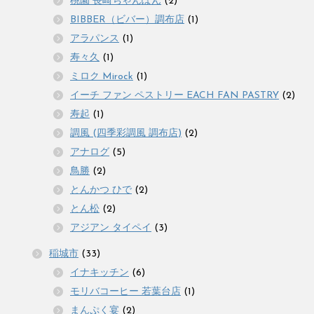
桃園 長崎ちゃんぽん
(2)
BIBBER（ビバー）調布店
(1)
アラパンス
(1)
寿々久
(1)
ミロク Mirock
(1)
イーチ ファン ペストリー EACH FAN PASTRY
(2)
寿起
(1)
調風 (四季彩調風 調布店)
(2)
アナログ
(5)
鳥勝
(2)
とんかつ ひで
(2)
とん松
(2)
アジアン タイペイ
(3)
稲城市
(33)
イナキッチン
(6)
モリバコーヒー 若葉台店
(1)
まんぷく宴
(2)