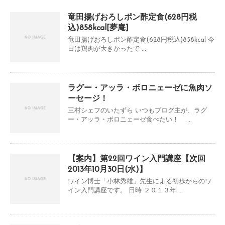
竜田揚げおろしポン酢定食(628円税
込)858kcal[夢庵]
竜田揚げおろしポン酢定食(628円税込)858kcal 今
日は鶏肉が大きかったで ...
ラグー・アッラ・ボロニェーゼに魚肉ソ
ーセージ！
三村シェフのいたずら いつもブログ主が、ラグ
ー・アッラ・ボロニェーゼ食べたい！ ...
【案内】第22回ワイン入門講座【次回
2013年10月30日(水)】
ワイン博士「小林秀雄」先生による初歩からのワ
イン入門講座です。 日時 ２０１３年 ...