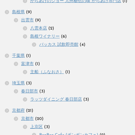
からあげのジョー 九州秘伝の味 からあげ専門店
(1)
島根県
(9)
出雲市
(9)
八雲本店
(2)
島根ワイナリー
(6)
バッカス 試飲即売館
(4)
千葉県
(1)
富津市
(1)
主船（ふなおさ）
(1)
埼玉県
(3)
春日部市
(3)
ラッツダイニング 春日部店
(3)
京都府
(21)
京都市
(20)
上京区
(3)