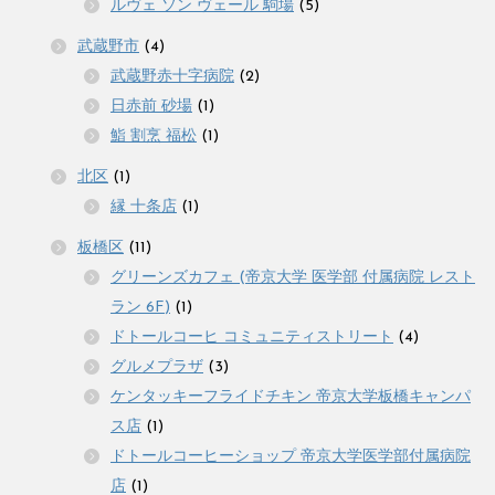
ルヴェ ソン ヴェール 駒場
(5)
武蔵野市
(4)
武蔵野赤十字病院
(2)
日赤前 砂場
(1)
鮨 割烹 福松
(1)
北区
(1)
縁 十条店
(1)
板橋区
(11)
グリーンズカフェ (帝京大学 医学部 付属病院 レスト
ラン 6F)
(1)
ドトールコーヒ コミュニティストリート
(4)
グルメプラザ
(3)
ケンタッキーフライドチキン 帝京大学板橋キャンパ
ス店
(1)
ドトールコーヒーショップ 帝京大学医学部付属病院
店
(1)