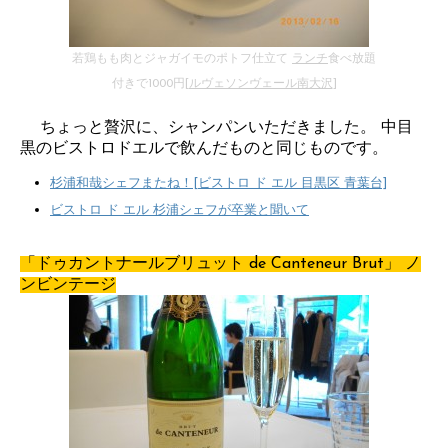
若鶏もも肉とジャガイモのポトフ仕立て
ランチ
食べ放題
付きで1000円[
ルヴェソンヴェール南大沢
]
ちょっと贅沢に、シャンパンいただきました。 中目
黒のビストロドエルで飲んだものと同じものです。
杉浦和哉シェフまたね！[ビストロ ド エル 目黒区 青葉台]
ビストロ ド エル 杉浦シェフが卒業と聞いて
「ドゥカントナールブリュット de Canteneur Brut」 ノ
ンビンテージ