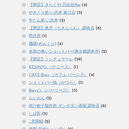
【閉店】きらくや 日比谷Bar
(4)
やきとり処 い志井 東口店
(3)
牛たん処 い志井
(3)
【閉店】鳥赱（ちきんらん） 調布店
(8)
明月苑
(1)
麺蔵(めんくら)
(4)
名前の無いショットバー[東京都調布市]
(2)
【閉店】ノンチェマーレ
(59)
KENNY's （ケニーズ）
(1)
CAFE Buns （カフェ バーンズ）
(4)
ショットバー桂（かつら）
(1)
Barry's （バーリーズ）
(3)
らいおん
(2)
肉汁餃子製作所 ダンダダン酒場 調布店
(8)
しば田
(5)
_見聞録
(2)