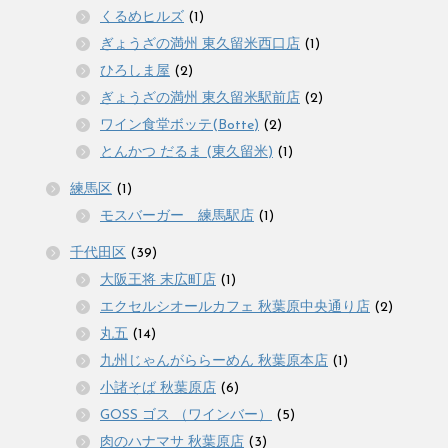
くるめヒルズ
(1)
ぎょうざの満州 東久留米西口店
(1)
ひろしま屋
(2)
ぎょうざの満州 東久留米駅前店
(2)
ワイン食堂ボッテ(Botte)
(2)
とんかつ だるま (東久留米)
(1)
練馬区
(1)
モスバーガー 練馬駅店
(1)
千代田区
(39)
大阪王将 末広町店
(1)
エクセルシオールカフェ 秋葉原中央通り店
(2)
丸五
(14)
九州じゃんがららーめん 秋葉原本店
(1)
小諸そば 秋葉原店
(6)
GOSS ゴス （ワインバー）
(5)
肉のハナマサ 秋葉原店
(3)