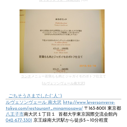
ルヴェソンヴェール南大沢
入口
ランチ
メニュー若鶏もも肉とジャガイモのポトフ仕立て
[
ルヴェソンヴェール南大沢
]
ごちそうさまでした(^人^)
ルヴェソンヴェール 南大沢
http://www.leversonverre-
tokyo.com/restaurant_minamiosawa/
〒163-8001 東京都
八王子市
南大沢１丁目１ 首都大学東京国際交流会館内
042-677-3301
京王線南大沢駅から徒歩5～10分程度