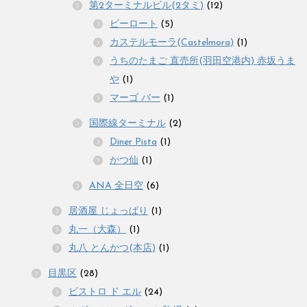
第2ターミナルビル(2タミ)
(12)
ピーロート
(5)
カステルモーラ(Castelmora)
(1)
うちのたまご 直売所(羽田空港内) 赤坂うま
や
(1)
マーゴ バー
(1)
国際線ターミナル
(2)
Diner Pista
(1)
かつ仙
(1)
ANA 全日空
(6)
居酒屋 じょっぱり
(1)
丸一（大森）
(1)
丸八 とんかつ(本店)
(1)
目黒区
(28)
ビストロ ド エル
(24)