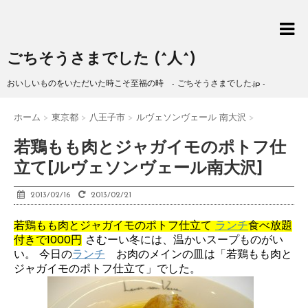
ごちそうさまでした (^人^)
おいしいものをいただいた時こそ至福の時 - ごちそうさまでした.jp -
ホーム
>
東京都
>
八王子市
>
ルヴェソンヴェール 南大沢
>
若鶏もも肉とジャガイモのポトフ仕
立て[ルヴェソンヴェール南大沢]
2013/02/16
2013/02/21
若鶏もも肉とジャガイモのポトフ仕立て
ランチ
食べ放題
付きで1000円
さむーい冬には、温かいスープものがい
い。 今日の
ランチ
お肉のメインの皿は「若鶏もも肉と
ジャガイモのポトフ仕立て」でした。