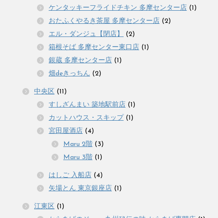
ケンタッキーフライドチキン 多摩センター店
(1)
おたふくやるき茶屋 多摩センター店
(2)
エル・ダンジュ【閉店】
(2)
箱根そば 多摩センター東口店
(1)
銀蔵 多摩センター店
(1)
畑deきっちん
(2)
中央区
(11)
すしざんまい 築地駅前店
(1)
カットハウス・スキップ
(1)
宮田屋酒店
(4)
Maru 2階
(3)
Maru 3階
(1)
はしご 入船店
(4)
矢場とん 東京銀座店
(1)
江東区
(1)