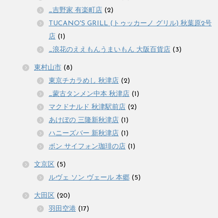
_吉野家 有楽町店
(2)
TUCANO'S GRILL (トゥッカーノ グリル) 秋葉原2号
店
(1)
_浪花のええもんうまいもん 大阪百貨店
(3)
東村山市
(8)
東京チカラめし 秋津店
(2)
_蒙古タンメン中本 秋津店
(1)
マクドナルド 秋津駅前店
(2)
あけぼの 三隆新秋津店
(1)
ハニーズバー 新秋津店
(1)
ボン サイフォン珈琲の店
(1)
文京区
(5)
ルヴェ ソン ヴェール 本郷
(5)
大田区
(20)
羽田空港
(17)