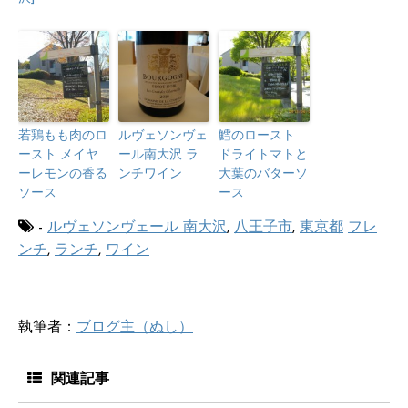
若鶏もも肉のロ
ルヴェソンヴェ
鱈のロースト
ースト メイヤ
ール南大沢 ラ
ドライトマトと
ーレモンの香る
ンチワイン
大葉のバターソ
ソース
ース
-
ルヴェソンヴェール 南大沢
,
八王子市
,
東京都
フレ
ンチ
,
ランチ
,
ワイン
執筆者：
ブログ主（ぬし）
関連記事