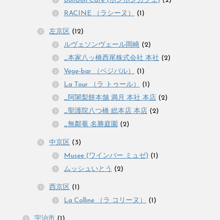
BonBon Cafe (ボンボンカフェ)
(2)
RACINE （ラシーヌ）
(1)
左京区
(12)
ルヴェソンヴェール岡崎
(2)
_本家八ッ橋西尾株式会社 本社
(2)
Vege-bar （ベジバル）
(1)
La Tour （ラ トゥール）
(1)
_阿闍梨餅本舗 満月 本社 本店
(2)
_聖護院八つ橋 総本店 本店
(2)
_無鄰菴 名勝庭園
(2)
中京区
(3)
Musee (ワインバー ミュゼ)
(1)
ムッシュいとう
(2)
西京区
(1)
La Colline （ラ コリーヌ）
(1)
宇治市
(1)