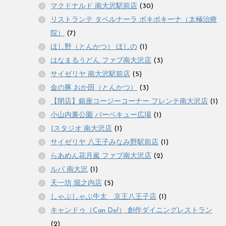
マクドナルド 南大沢駅前店
(30)
リストランテ タベルナーラ ボキボキーナ（太極治療
院）
(7)
ほし野（とんかつ） ほしの
(1)
はなまるうどん ファブ南大沢店
(3)
サイゼリヤ 南大沢駅前店
(5)
金の豚 おか田（とんかつ）
(3)
【閉店】銀座コージーコーナー フレンテ南大沢店
(1)
小山内裏公園 バーベキュー広場
(1)
Jスタジオ 南大沢店
(1)
サイゼリヤ 八王子みなみ野駅前店
(1)
らあめん花月嵐 ファブ南大沢店
(2)
ルパ 南大沢
(1)
天一坊 堀之内店
(5)
しゃぶしゃぶ牛太 京王八王子店
(1)
キャンドゥ（Can Do!） 創作ダイニングレストラン
(2)