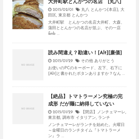
大井町駅とんかつの名店 [丸八]
2015/02/01
丸八 とんかつ(本店)
,
大
田区
,
東京都
とんかつ
大井町駅 とんかつの名店大井町、大森、
蒲田ととんかつの名店が並ぶ、その一店
&nb ...
読み間違え？勘違い！[Alt][廉価]
2015/01/29
その他
ありがとう
お使いのPCのキーボード、左下、右下に
[Alt]と書かれたボタンありますか？なん ...
【絶品】トマトラーメン究極の完
成形 だが麺に納得していない
2015/01/29
【閉店】ノンチェマーレ
,
東京都
,
調布市
イタリアン
,
ランチ
ノンチェマーレがランチを始めた。火曜日
～金曜日のランチタイム『トマトラーメ
ン』ラ ...