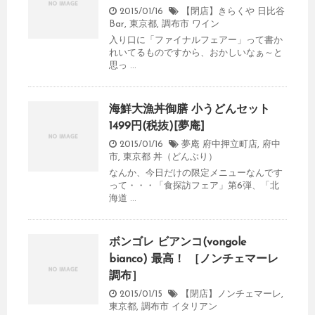
2015/01/16
【閉店】きらくや 日比谷
Bar
,
東京都
,
調布市
ワイン
入り口に「ファイナルフェアー」って書か
れいてるものですから、おかしいなぁ～と
思っ ...
海鮮大漁丼御膳 小うどんセット
1499円(税抜)[夢庵]
2015/01/16
夢庵 府中押立町店
,
府中
市
,
東京都
丼（どんぶり）
なんか、今日だけの限定メニューなんです
って・・・「食探訪フェア」第6弾、「北
海道 ...
ボンゴレ ビアンコ(vongole
bianco) 最高！ ［ノンチェマーレ
調布］
2015/01/15
【閉店】ノンチェマーレ
,
東京都
,
調布市
イタリアン