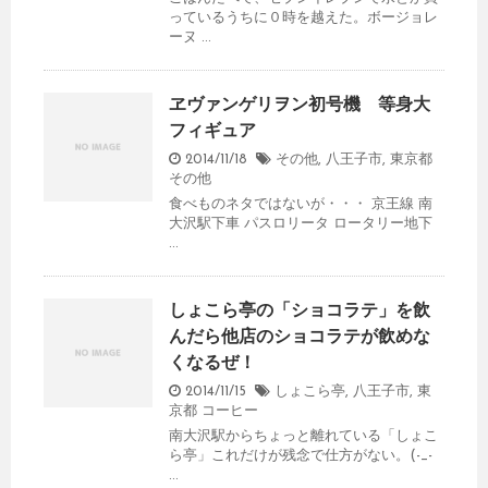
っているうちに０時を越えた。ボージョレ
ーヌ ...
ヱヴァンゲリヲン初号機 等身大
フィギュア
2014/11/18
その他
,
八王子市
,
東京都
その他
食べものネタではないが・・・ 京王線 南
大沢駅下車 パスロリータ ロータリー地下
...
しょこら亭の「ショコラテ」を飲
んだら他店のショコラテが飲めな
くなるぜ！
2014/11/15
しょこら亭
,
八王子市
,
東
京都
コーヒー
南大沢駅からちょっと離れている「しょこ
ら亭」これだけが残念で仕方がない。(-_-
...