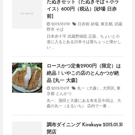
たぬきセット（たぬきそば＋小ラ
イス）600円（税込）[砂場 日赤
前]
2015/01/19
日赤前 砂場
,
東京都
,
武蔵
野市
そば
日本赤十字 武蔵野病院 正面、ちょいと小
道に入るとある日本そば屋ちょっと懐かし
い ...
ロースかつ定食2900円（限定）は
絶品！いやこの店のとんかつが絶
品 [丸一 大森]
2015/01/17
丸一（大森）
,
大田区
,
東
京都
とんかつ
丸一、蒲田と大森にある有名店今回は、大
森の丸一（まるいち） 店内で一番 ...
調布ダイニング Kirakuya 2015.01.31
閉店