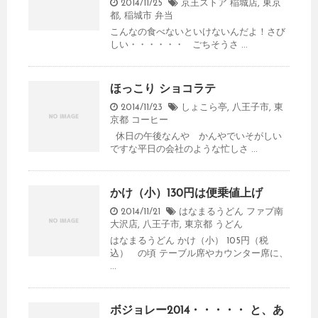
2014/11/25
京王ストア 稲城店
,
東京
都
,
稲城市
弁当
こんなの食べないといけないんだよ！さび
しい・・・・・・ ごちそうさ ...
ほっこり ショコラテ
2014/11/23
しょこら亭
,
八王子市
,
東
京都
コーヒー
休日の午後なんや かんやでいそがしい
ですな平日の会社のような忙しさ ...
かけ（小）130円は便乗値上げ
2014/11/21
はなまるうどん ファブ南
大沢店
,
八王子市
,
東京都
うどん
はなまるうどん かけ（小） 105円（税
込） の頃 テーブル席やカウンター席に、
...
ボジョレー2014・・・・・ と、あ