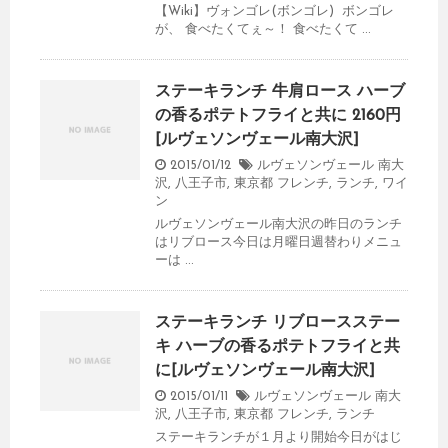
【Wiki】ヴォンゴレ(ボンゴレ) ボンゴレ
が、 食べたくてぇ～！ 食べたくて ...
ステーキランチ 牛肩ロース ハーブ
の香るポテトフライと共に 2160円
[ルヴェソンヴェール南大沢]
2015/01/12
ルヴェソンヴェール 南大
沢
,
八王子市
,
東京都
フレンチ
,
ランチ
,
ワイ
ン
ルヴェソンヴェール南大沢の昨日のランチ
はリブロース今日は月曜日週替わりメニュ
ーは ...
ステーキランチ リブロースステー
キ ハーブの香るポテトフライと共
に[ルヴェソンヴェール南大沢]
2015/01/11
ルヴェソンヴェール 南大
沢
,
八王子市
,
東京都
フレンチ
,
ランチ
ステーキランチが１月より開始今日がはじ