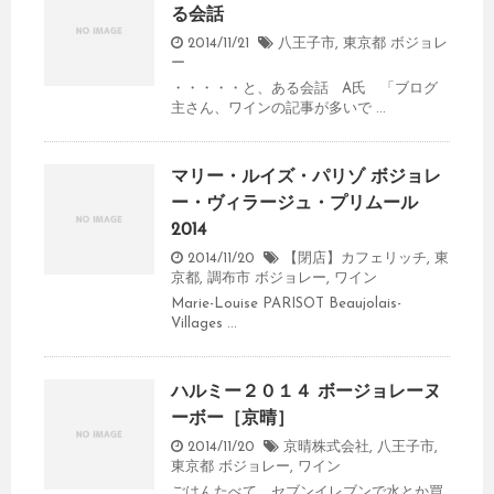
る会話
2014/11/21
八王子市
,
東京都
ボジョレ
ー
・・・・・と、ある会話 A氏 「ブログ
主さん、ワインの記事が多いで ...
マリー・ルイズ・パリゾ ボジョレ
ー・ヴィラージュ・プリムール
2014
2014/11/20
【閉店】カフェリッチ
,
東
京都
,
調布市
ボジョレー
,
ワイン
Marie-Louise PARISOT Beaujolais-
Villages ...
ハルミー２０１４ ボージョレーヌ
ーボー［京晴］
2014/11/20
京晴株式会社
,
八王子市
,
東京都
ボジョレー
,
ワイン
ごはんたべて、セブンイレブンで水とか買