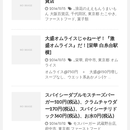
貨店
2014/11/15
_浪花のええもんうまいも
ん 大阪百貨店
,
千代田区
,
東京都
たこやき
,
ファーストフード
,
菓子類
大盛オムライスじゃねーぞ！『激
盛オムライス』だ！[栄華 白糸台駅
横]
2014/11/13
_栄華
,
府中市
,
東京都
オム
ライス
オムライス@750円 ＋ 大盛@150円増し
スープなし、ウエット系あかメシ(ケ ...
スパイシーダブルモスチーズバー
ガー520円(税込)、クラムチャウダ
ー270円(税込)、スパイシーチリド
ック360円(税込)、お水0円(税込)
2014/11/12
モスバーガー 武蔵野台店
,
府中市
,
東京都
ファーストフード