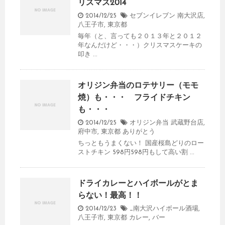
リスマス2014
2014/12/25
セブンイレブン 南大沢店
,
八王子市
,
東京都
毎年（と、言っても２０１３年と２０１２
年なんだけど・・・）クリスマスケーキの
叩き ...
オリジン弁当のロテサリー（モモ
焼）も・・・ フライドチキン
も・・・
2014/12/25
オリジン弁当 武蔵野台店
,
府中市
,
東京都
ありがとう
ちっともうまくない！ 国産桜島どりのロー
ストチキン 598円598円もして高い割 ...
ドライカレーとハイボールがとま
らない！最高！！
2014/12/23
_南大沢ハイボール酒場
,
八王子市
,
東京都
カレー
,
バー