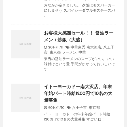
おなかが空きました。 夕飯はモスバーガー
にしませう スパイシーダブルモスチーズバ
...
お客様大感謝セール！！ 醤油ラー
メン＋炒飯（大盛）
2014/11/11
中華東秀 南大沢店
,
八王子
市
,
東京都
ラーメン
,
中華
東秀の醤油ラーメンのスープがいい。いい
味付けという意 手間がかかっておいしいで
す ...
イトーヨーカドー南大沢店、年末
年始パート時給1200円で10名の大
量募集
2014/11/10
八王子市
,
東京都
イトーヨーカドーの年末年始パート時給
1200円で10名の大量募集 すごいね！