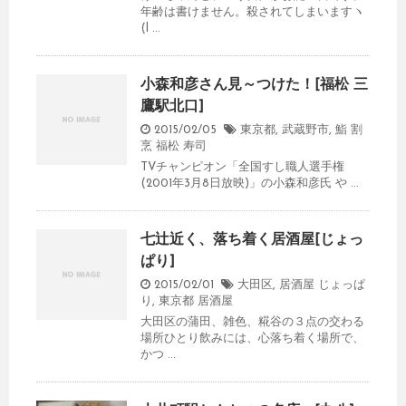
年齢は書けません。殺されてしまいますヽ
(l ...
小森和彦さん見～つけた！[福松 三
鷹駅北口]
2015/02/05
東京都
,
武蔵野市
,
鮨 割
烹 福松
寿司
TVチャンピオン「全国すし職人選手権
(2001年3月8日放映)」の小森和彦氏 や ...
七辻近く、落ち着く居酒屋[じょっ
ぱり]
2015/02/01
大田区
,
居酒屋 じょっぱ
り
,
東京都
居酒屋
大田区の蒲田、雑色、糀谷の３点の交わる
場所ひとり飲みには、心落ち着く場所で、
かつ ...