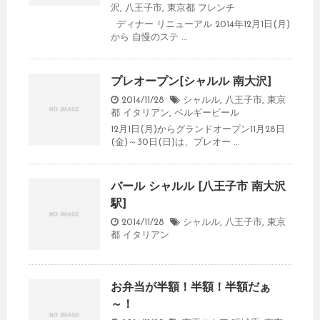
沢
,
八王子市
,
東京都
フレンチ
ディナー リニューアル 2014年12月1日(月)
から 自慢のステ ...
プレオープン[シャルル 南大沢]
2014/11/28
シャルル
,
八王子市
,
東京
都
イタリアン
,
ベルギービール
12月1日(月)からグランドオープン11月28日
(金)～30日(日)は、プレオー ...
バール シャルル [八王子市 南大沢
駅]
2014/11/28
シャルル
,
八王子市
,
東京
都
イタリアン
お弁当が半額！半額！半額だぁ
～！