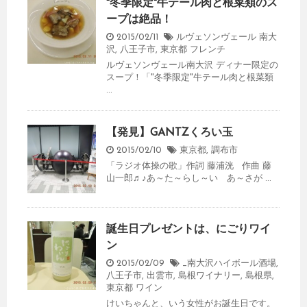
"冬季限定"牛テール肉と根菜類のス
ープは絶品！
2015/02/11
ルヴェソンヴェール 南大
沢
,
八王子市
,
東京都
フレンチ
ルヴェソンヴェール南大沢 ディナー限定の
スープ！「"冬季限定"牛テール肉と根菜類
...
【発見】GANTZくろい玉
2015/02/10
東京都
,
調布市
「ラジオ体操の歌」作詞 藤浦洸 作曲 藤
山一郎♬♪あ～た～らし～い あ～さが ...
誕生日プレゼントは、にごりワイ
ン
2015/02/09
_南大沢ハイボール酒場
,
八王子市
,
出雲市
,
島根ワイナリー
,
島根県
,
東京都
ワイン
けいちゃんと、いう女性がお誕生日です。