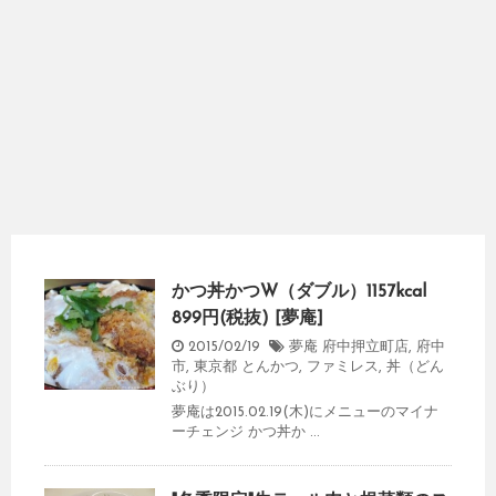
かつ丼かつW（ダブル）1157kcal
899円(税抜) [夢庵]
2015/02/19
夢庵 府中押立町店
,
府中
市
,
東京都
とんかつ
,
ファミレス
,
丼（どん
ぶり）
夢庵は2015.02.19(木)にメニューのマイナ
ーチェンジ かつ丼か ...