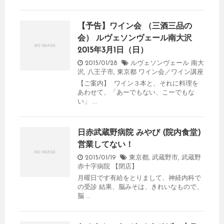
【予告】ワイン会 （三酒三品の
会） ルヴェソンヴェール南大沢
2015年3月1日（日）
2015/01/28
ルヴェソンヴェール 南大
沢
,
八王子市
,
東京都
ワイン会／ワイン講座
【ご案内】 ワイン３本と、それに料理を
あわせて、「あーでもない、こーでもな
い」 ...
日赤武蔵野病院 みやび (院内食堂)
営業してない！
2015/01/19
東京都
,
武蔵野市
,
武蔵野
赤十字病院
【閉店】
月曜日です有給をとりまして、神経内科で
の受診 結果、脳みそは、きれいなもので、
脳 ...